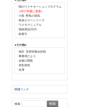
●刊行物●
･鶏のワクチネーションプログラム
（2017年版に更新）
･小鳥･野鳥の病気
･鳥病カラーシリーズ
･ワクモマニュアル
･鶏病用語2025
･総索引
●その他●
･地区･支部研修会抄録
･事務局だより
･会報の閲覧
･表彰規程
･名簿
関連リンク
検索: