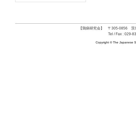
【鶏病研究会】 〒305-0856 茨
Tel / Fax : 029-8
Copyright © The Japanese So