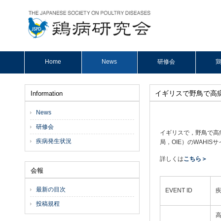
Home
News
研修会
鶏
イギリスで野鳥で高
Information
News
研修会
イギリスで，野鳥で高
疾病発生状況
局，OIE）のWAHISサ
詳しくは
こちら＞
会報
最新の目次
EVENT ID
投稿規程