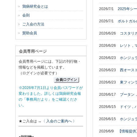
鶏病研究会とは
2026/7/1
2025年
会則
2026/7/1
ポルトガル
ご入会の方法
賛助会員
2026/6/26
コスタリ
2026/6/26
レソト，
会員専用ページ
2026/6/23
ホンジュ
会員専用ページには、下記の刊行物・
情報などを掲載しています。
2026/6/23
西オースト
（ログインが必要です）
2026/6/23
東フィン
※2026年7月1日より会員パスワードが
変わりました。詳しくは鶏病研究会報
2026/6/17
ブータン，
の「事務局だより」をご確認くださ
い。
2026/6/15
ドイツ，バ
2026/6/15
ホンジュラ
★ご入会は →
〈 入会のご案内へ 〉
2026/6/9
【情報提供