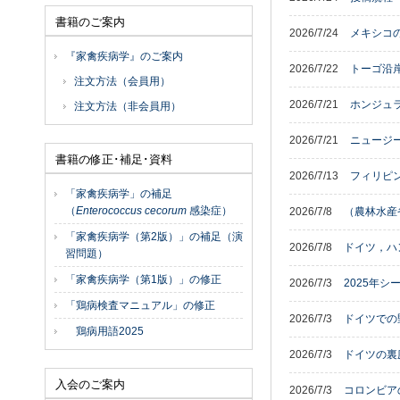
書籍のご案内
2026/7/24
メキシコの
『家禽疾病学』のご案内
2026/7/22
トーゴ沿岸
注文方法（会員用）
2026/7/21
ホンジュラ
注文方法（非会員用）
2026/7/21
ニュージー
書籍の修正･補足･資料
2026/7/13
フィリピン
「家禽疾病学」の補足
（
Enterococcus cecorum
感染症）
2026/7/8
（農林水産
「家禽疾病学（第2版）」の補足（演
2026/7/8
ドイツ，ハ
習問題）
「家禽疾病学（第1版）」の修正
2026/7/3
2025年
「鶏病検査マニュアル」の修正
2026/7/3
ドイツでの
鶏病用語2025
2026/7/3
ドイツの裏庭
入会のご案内
2026/7/3
コロンビア