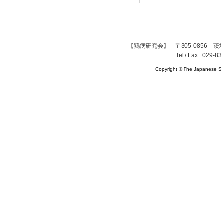
【鶏病研究会】 〒305-0856 茨
Tel / Fax : 029-8
Copyright © The Japanese So