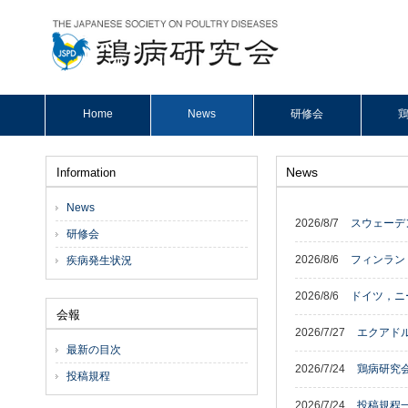
Home
News
研修会
鶏
News
Information
News
2026/8/7
スウェーデ
研修会
2026/8/6
フィンラン
疾病発生状況
2026/8/6
ドイツ，ニ
会報
2026/7/27
エクアドル
最新の目次
2026/7/24
鶏病研究
投稿規程
2026/7/24
投稿規程