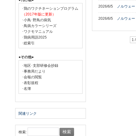
●刊行物●
2026/6/5
ノルウェー
･鶏のワクチネーションプログラム
（2017年版に更新）
2026/6/5
ノルウェー
･小鳥･野鳥の病気
･鳥病カラーシリーズ
･ワクモマニュアル
･鶏病用語2025
1 
･総索引
●その他●
･地区･支部研修会抄録
･事務局だより
･会報の閲覧
･表彰規程
･名簿
関連リンク
検索: