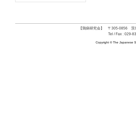
【鶏病研究会】 〒305-0856 茨
Tel / Fax : 029-8
Copyright © The Japanese So