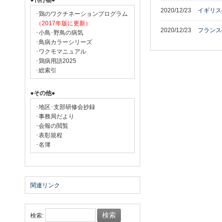
●刊行物●
2020/12/23
イギリス
･鶏のワクチネーションプログラム
（2017年版に更新）
2020/12/23
フランス
･小鳥･野鳥の病気
･鳥病カラーシリーズ
･ワクモマニュアル
･鶏病用語2025
･総索引
●その他●
･地区･支部研修会抄録
･事務局だより
･会報の閲覧
･表彰規程
･名簿
関連リンク
検索: