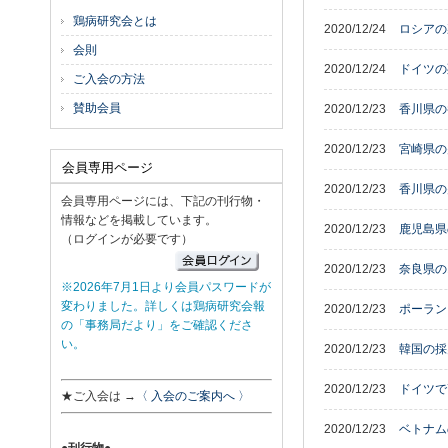
鶏病研究会とは
2020/12/24
ロシアの
会則
2020/12/24
ドイツの
ご入会の方法
賛助会員
2020/12/23
香川県の
2020/12/23
宮崎県の
会員専用ページ
2020/12/23
香川県の
会員専用ページには、下記の刊行物・
情報などを掲載しています。
2020/12/23
鹿児島県
（ログインが必要です）
2020/12/23
奈良県の
※2026年7月1日より会員パスワードが
変わりました。詳しくは鶏病研究会報
2020/12/23
ポーラン
の「事務局だより」をご確認くださ
い。
2020/12/23
韓国の採
2020/12/23
ドイツで
★ご入会は →
〈 入会のご案内へ 〉
2020/12/23
ベトナム