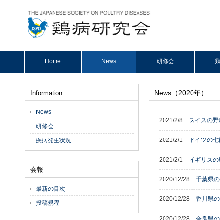
Home
News
研修会
鶏
News（2020年）
Information
News
2021/2/8
スイスの野
研修会
2021/2/1
ドイツの七
疾病発生状況
2021/2/1
イギリスの
会報
2020/12/28
千葉県の
最新の目次
2020/12/28
香川県の
投稿規程
2020/12/28
奈良県の