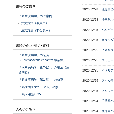
書籍のご案内
2020/12/28
鹿児島の
『家禽疾病学』のご案内
2020/12/28
埼玉県で
注文方法（会員用）
2020/12/25
ベルギー
注文方法（非会員用）
2020/12/25
オランダ
書籍の修正･補足･資料
2020/12/25
イギリス
「家禽疾病学」の補足
（
Enterococcus cecorum
感染症）
2020/12/25
スウェー
「家禽疾病学（第2版）」の補足（演
2020/12/25
イタリア
習問題）
「家禽疾病学（第1版）」の修正
2020/12/25
アイルラ
「鶏病検査マニュアル」の修正
2020/12/25
ノルウェ
鶏病用語2025
2020/12/24
千葉県の
入会のご案内
2020/12/24
鹿児島の