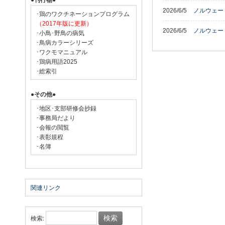
●刊行物●
2026/6/5
ノルウェー
･鶏のワクチネーションプログラム
（2017年版に更新）
2026/6/5
ノルウェー
･小鳥･野鳥の病気
･鳥病カラーシリーズ
･ワクモマニュアル
･鶏病用語2025
･総索引
●その他●
･地区･支部研修会抄録
･事務局だより
･会報の閲覧
･表彰規程
･名簿
関連リンク
検索: