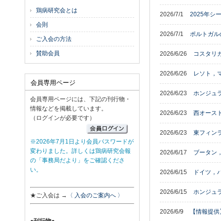
鶏病研究会とは
2026/7/1
2025年
会則
2026/7/1
ポルトガル
ご入会の方法
賛助会員
2026/6/26
コスタリ
2026/6/26
レソト，
会員専用ページ
2026/6/23
ホンジュ
会員専用ページには、下記の刊行物・
情報などを掲載しています。
2026/6/23
西オースト
（ログインが必要です）
2026/6/23
東フィン
※2026年7月1日より会員パスワードが
変わりました。詳しくは鶏病研究会報
2026/6/17
ブータン，
の「事務局だより」をご確認くださ
い。
2026/6/15
ドイツ，バ
2026/6/15
ホンジュラ
★ご入会は →
〈 入会のご案内へ 〉
2026/6/9
【情報提供