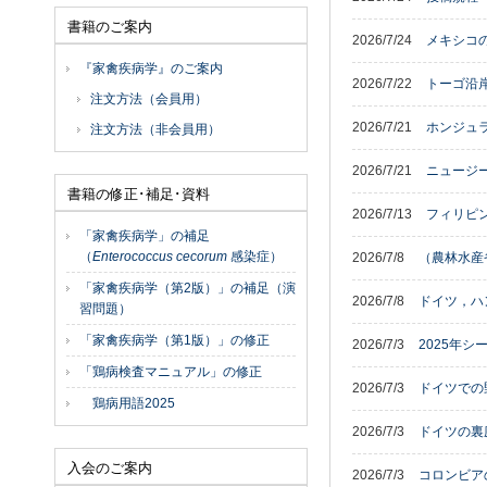
書籍のご案内
2026/7/24
メキシコの
『家禽疾病学』のご案内
2026/7/22
トーゴ沿岸
注文方法（会員用）
2026/7/21
ホンジュラ
注文方法（非会員用）
2026/7/21
ニュージー
書籍の修正･補足･資料
2026/7/13
フィリピン
「家禽疾病学」の補足
（
Enterococcus cecorum
感染症）
2026/7/8
（農林水産
「家禽疾病学（第2版）」の補足（演
2026/7/8
ドイツ，ハ
習問題）
「家禽疾病学（第1版）」の修正
2026/7/3
2025年
「鶏病検査マニュアル」の修正
2026/7/3
ドイツでの
鶏病用語2025
2026/7/3
ドイツの裏庭
入会のご案内
2026/7/3
コロンビア