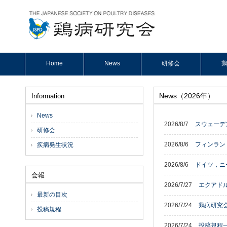
Home
News
研修会
鶏
News（2026年）
Information
News
2026/8/7
スウェーデ
研修会
2026/8/6
フィンラン
疾病発生状況
2026/8/6
ドイツ，ニ
会報
2026/7/27
エクアドル
最新の目次
2026/7/24
鶏病研究
投稿規程
2026/7/24
投稿規程