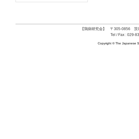
【鶏病研究会】 〒305-0856 茨
Tel / Fax : 029-8
Copyright © The Japanese So