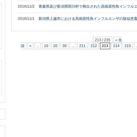
2016/12/2
青森県及び新潟県関川村で検出された高病原性鳥インフルエ
2016/12/1
新潟県上越市における高病原性鳥インフルエンザの疑似患
213 / 235
« 先
頭
«
...
10
20
30
...
211
212
213
214
215
.