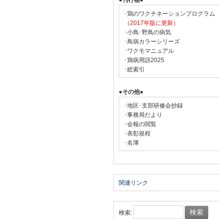
●刊行物●
･鶏のワクチネーションプログラム
（2017年版に更新）
･小鳥･野鳥の病気
･鳥病カラーシリーズ
･ワクモマニュアル
･鶏病用語2025
･総索引
●その他●
･地区･支部研修会抄録
･事務局だより
･会報の閲覧
･表彰規程
･名簿
関連リンク
検索: