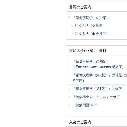
書籍のご案内
『家禽疾病学』のご案内
注文方法（会員用）
注文方法（非会員用）
書籍の修正･補足･資料
「家禽疾病学」の補足
（
Enterococcus cecorum
感染症）
「家禽疾病学（第2版）」の補足（
習問題）
「家禽疾病学（第1版）」の修正
「鶏病検査マニュアル」の修正
鶏病用語2025
入会のご案内