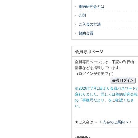
鶏病研究会とは
会則
ご入会の方法
賛助会員
会員専用ページ
会員専用ページには、下記の刊行物・
情報などを掲載しています。
（ログインが必要です）
※2026年7月1日より会員パスワード
変わりました。詳しくは鶏病研究会報
の「事務局だより」をご確認くださ
い。
★ご入会は →
〈 入会のご案内へ 〉