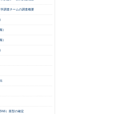
疫学調査チームの調査概要
）
報）
報）
）
出
5N6）亜型の確定