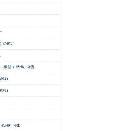
出
5）の確定
認
ス亜型（H5N6）確定
続報）
続報）
H5N6）検出