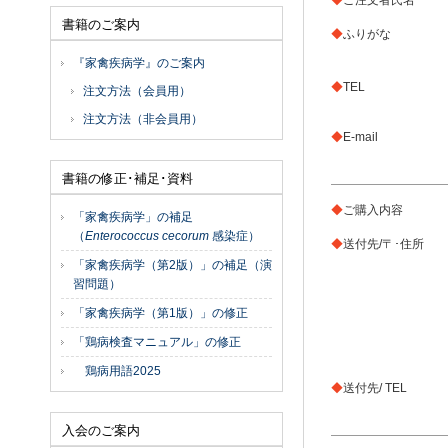
◆
ご注文者氏名
書籍のご案内
◆
ふりがな
『家禽疾病学』のご案内
◆
TEL
注文方法（会員用）
注文方法（非会員用）
◆
E-mail
書籍の修正･補足･資料
◆
ご購入内容
「家禽疾病学」の補足
（
Enterococcus cecorum
感染症）
◆
送付先/〒･住所
「家禽疾病学（第2版）」の補足（演
習問題）
「家禽疾病学（第1版）」の修正
「鶏病検査マニュアル」の修正
鶏病用語2025
◆
送付先/ TEL
入会のご案内