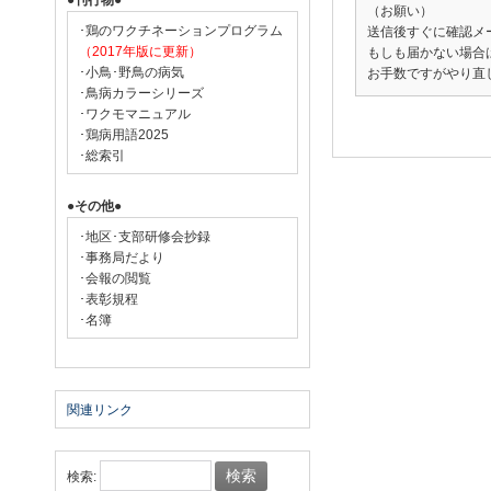
●刊行物●
（お願い）
･鶏のワクチネーションプログラム
送信後すぐに確認メ
（2017年版に更新）
もしも届かない場合
･小鳥･野鳥の病気
お手数ですがやり直して
･鳥病カラーシリーズ
･ワクモマニュアル
･鶏病用語2025
･総索引
●その他●
･地区･支部研修会抄録
･事務局だより
･会報の閲覧
･表彰規程
･名簿
関連リンク
検索: