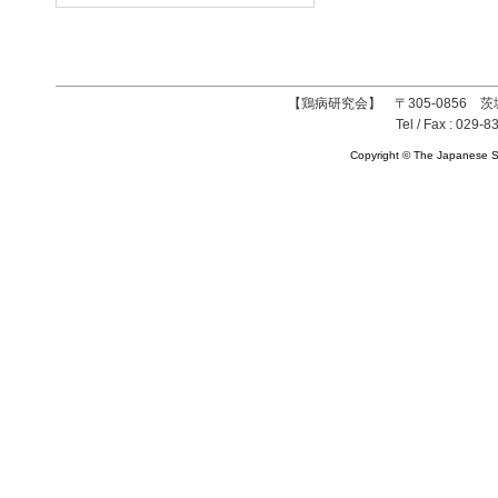
【鶏病研究会】 〒305-0856 茨
Tel / Fax : 029-8
Copyright © The Japanese So