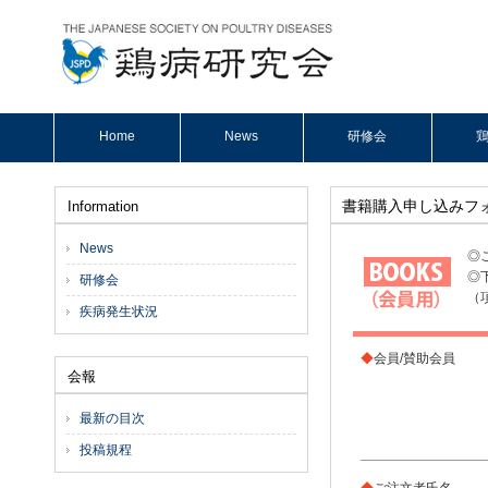
Home
News
研修会
鶏
書籍購入申し込みフ
Information
News
◎
◎
研修会
（
疾病発生状況
◆
会員/賛助会員
会報
最新の目次
投稿規程