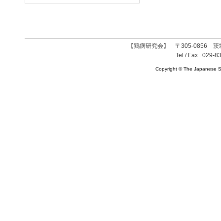
【鶏病研究会】 〒305-0856 茨
Tel / Fax : 029-8
Copyright © The Japanese So