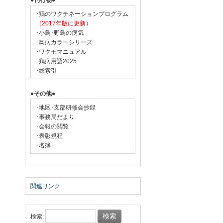
●刊行物●
･鶏のワクチネーションプログラム
（2017年版に更新）
･小鳥･野鳥の病気
･鳥病カラーシリーズ
･ワクモマニュアル
･鶏病用語2025
･総索引
●その他●
･地区･支部研修会抄録
･事務局だより
･会報の閲覧
･表彰規程
･名簿
関連リンク
検索: