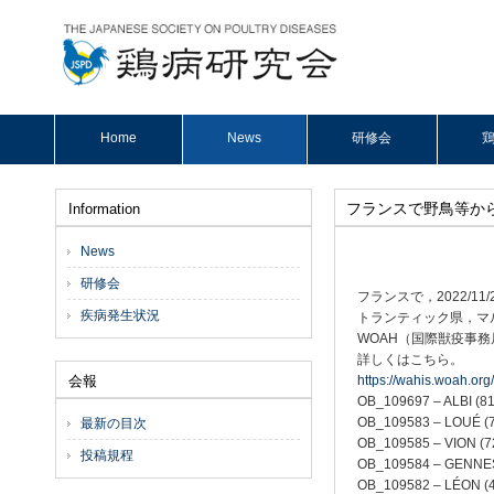
Home
News
研修会
鶏
フランスで野鳥等か
Information
News
研修会
フランスで，2022/
疾病発生状況
トランティック県，マ
WOAH（国際獣疫事務局
詳しくはこちら。
会報
https://wahis.woah.or
OB_109697 – ALBI 
OB_109583 – LOUÉ
最新の目次
OB_109585 – VION
投稿規程
OB_109584 – GENN
OB_109582 – LÉON