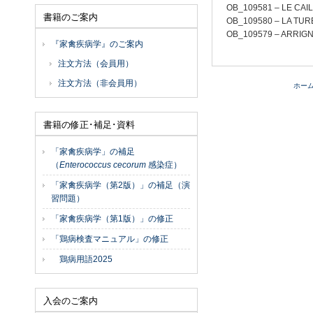
OB_109581 – LE 
書籍のご案内
OB_109580 – LA 
OB_109579 – ARRI
『家禽疾病学』のご案内
注文方法（会員用）
注文方法（非会員用）
ホー
書籍の修正･補足･資料
「家禽疾病学」の補足
（
Enterococcus cecorum
感染症）
「家禽疾病学（第2版）」の補足（演
習問題）
「家禽疾病学（第1版）」の修正
「鶏病検査マニュアル」の修正
鶏病用語2025
入会のご案内