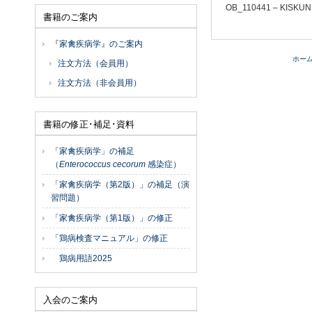
OB_110441 – KISKU
書籍のご案内
『家禽疾病学』のご案内
ホー
注文方法（会員用）
注文方法（非会員用）
書籍の修正･補足･資料
「家禽疾病学」の補足
（
Enterococcus cecorum
感染症）
「家禽疾病学（第2版）」の補足（演
習問題）
「家禽疾病学（第1版）」の修正
「鶏病検査マニュアル」の修正
鶏病用語2025
入会のご案内