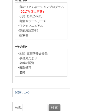
●刊行物●
･鶏のワクチネーションプログラム
（2017年版に更新）
･小鳥･野鳥の病気
･鳥病カラーシリーズ
･ワクモマニュアル
･鶏病用語2025
･総索引
●その他●
･地区･支部研修会抄録
･事務局だより
･会報の閲覧
･表彰規程
･名簿
関連リンク
検索: