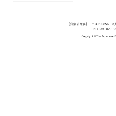
【鶏病研究会】 〒305-0856 茨
Tel / Fax : 029-8
Copyright © The Japanese So