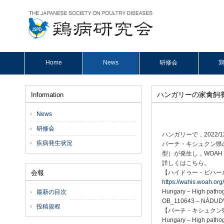
Home
News
研修会
鶏
ハンガリーの家禽飼
Information
News
研修会
ハンガリーで，2022/
疾病発生状況
バーチ・キシュクン県の
型）が発生し，WOAH（
詳しくはこちら。
会報
【ハイドゥー・ビハー
https://wahis.woah.or
Hungary – High pathogen
最新の目次
OB_110643 – NÁDUD
投稿規程
【バーチ・キシュクン
Hungary – High pathogen