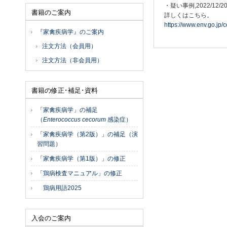
・疑い事例,2022/12
書籍のご案内
詳しくはこちら。
https://www.env.go.jp/
『家禽疾病学』のご案内
注文方法（会員用）
注文方法（非会員用）
書籍の修正･補足･資料
「家禽疾病学」の補足
（
Enterococcus cecorum
感染症）
「家禽疾病学（第2版）」の補足（演
習問題）
「家禽疾病学（第1版）」の修正
「鶏病検査マニュアル」の修正
鶏病用語2025
入会のご案内