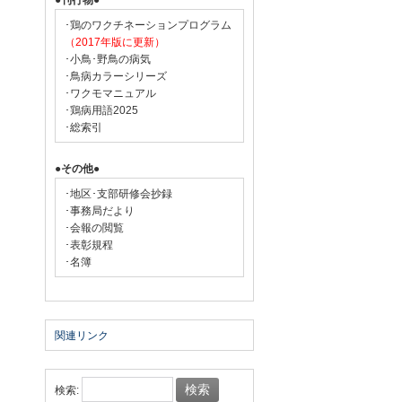
●刊行物●
･鶏のワクチネーションプログラム
（2017年版に更新）
･小鳥･野鳥の病気
･鳥病カラーシリーズ
･ワクモマニュアル
･鶏病用語2025
･総索引
●その他●
･地区･支部研修会抄録
･事務局だより
･会報の閲覧
･表彰規程
･名簿
関連リンク
検索: