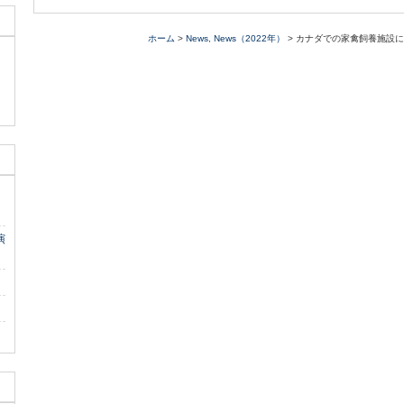
ホーム
>
News
,
News（2022年）
> カナダでの家禽飼養施設に
演