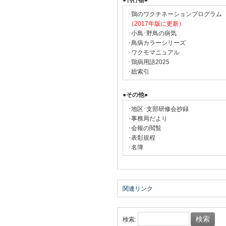
●刊行物●
･鶏のワクチネーションプログラム
（2017年版に更新）
･小鳥･野鳥の病気
･鳥病カラーシリーズ
･ワクモマニュアル
･鶏病用語2025
･総索引
●その他●
･地区･支部研修会抄録
･事務局だより
･会報の閲覧
･表彰規程
･名簿
関連リンク
検索: