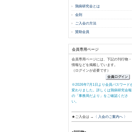
鶏病研究会とは
会則
ご入会の方法
賛助会員
会員専用ページ
会員専用ページには、下記の刊行物・
情報などを掲載しています。
（ログインが必要です）
※2026年7月1日より会員パスワード
変わりました。詳しくは鶏病研究会報
の「事務局だより」をご確認くださ
い。
★ご入会は →
〈 入会のご案内へ 〉