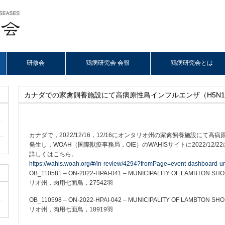
研修会
鶏病研究会 会報
鶏病研究会とは
カナダでの家禽飼養施設にて高病原性鳥インフルエンザ（H5N
カナダで，2022/12/16，12/16にオンタリオ州の家禽飼養施設にて高
発生し，WOAH（国際獣疫事務局，OIE）のWAHISサイトに2022/12/
詳しくはこちら。
https://wahis.woah.org/#/in-review/4294?fromPage=event-dashboard-ur
OB_110581 – ON-2022-HPAI-041 – MUNICIPALITY OF LAMBTON S
リオ州，肉用七面鳥，27542羽
OB_110598 – ON-2022-HPAI-042 – MUNICIPALITY OF LAMBTON S
リオ州，肉用七面鳥，18919羽