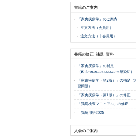
書籍のご案内
『家禽疾病学』のご案内
注文方法（会員用）
注文方法（非会員用）
書籍の修正･補足･資料
「家禽疾病学」の補足
（
Enterococcus cecorum
感染症）
「家禽疾病学（第2版）」の補足（
習問題）
「家禽疾病学（第1版）」の修正
「鶏病検査マニュアル」の修正
鶏病用語2025
入会のご案内