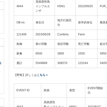
高病原性鳥
4644
インフルエ
H5N1
2022/09/25
FUR
ンザ
地方行政区
OB no.
発生日
疫学的単位
罹患
分
121406
2023/06/28
Cumbria
Farm
鳥種
群の羽数
発症羽数
死亡羽数
処分
家禽
8500
3800
2550
5950
累計
5549889
308570
115244
5405
演
【野鳥】詳しくは
こちら＞
EVENT開始
EVENT ID
疾病
亜型
日
高病原性
4643
鳥インフルエン
H5N1
2022/6/27