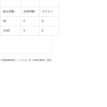
処分羽数
出荷羽数
ワクチン
94
0
0
1548
0
0
場で高病原性鳥インフルエンザ（H5N1亜型）発生