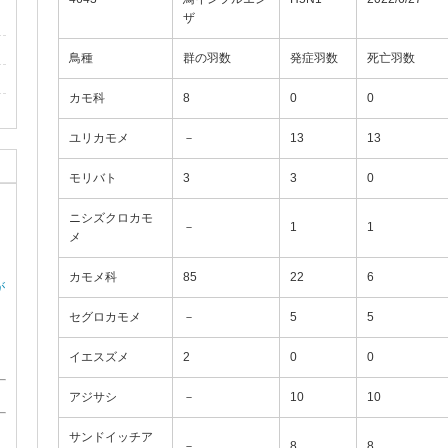
ザ
鳥種
群の羽数
発症羽数
死亡羽数
カモ科
8
0
0
ユリカモメ
－
13
13
モリバト
3
3
0
ニシズクロカモ
－
1
1
メ
カモメ科
85
22
6
が
セグロカモメ
－
5
5
イエスズメ
2
0
0
アジサシ
－
10
10
サンドイッチア
－
8
8