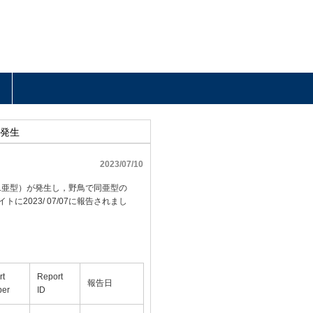
）発生
2023/07/10
1亜型）が発生し，野鳥で同亜型の
に2023/ 07/07に報告されまし
rt
Report
報告日
er
ID