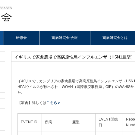
研修会
鶏病研究会 会報
鶏病研究会とは
イギリスで家禽農場で高病原性鳥インフルエンザ（H5N1亜型
イギリスで，カンブリアの家禽農場で高病原性鳥インフルエンザ（H5N
HPAIウイルスが検出され，WOAH（国際獣疫事務局，OIE）のWAHISサイト
た。
【家禽】詳しくは
こちら＞
EVENT開始
Repo
EVENT ID
疾病
亜型
日
Numb