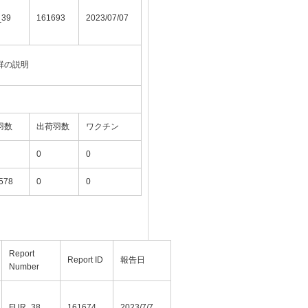
_39
161693
2023/07/07
群の説明
羽数
出荷羽数
ワクチン
0
0
578
0
0
Report
Report ID
報告日
Number
FUR_38
161674
2023/7/7