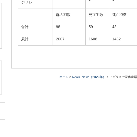
ジサシ
群の羽数
発症羽数
死亡羽数
合計
98
59
43
累計
2007
1606
1432
ホーム
>
News
,
News（2023年）
> イギリスで家禽農