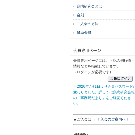
鶏病研究会とは
会則
ご入会の方法
賛助会員
会員専用ページ
会員専用ページには、下記の刊行物・
情報などを掲載しています。
（ログインが必要です）
※2026年7月1日より会員パスワード
変わりました。詳しくは鶏病研究会報
の「事務局だより」をご確認くださ
い。
★ご入会は →
〈 入会のご案内へ 〉