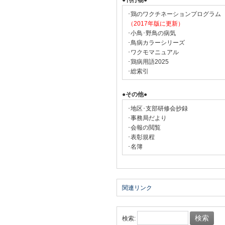
●刊行物●
･鶏のワクチネーションプログラム
（2017年版に更新）
･小鳥･野鳥の病気
･鳥病カラーシリーズ
･ワクモマニュアル
･鶏病用語2025
･総索引
●その他●
･地区･支部研修会抄録
･事務局だより
･会報の閲覧
･表彰規程
･名簿
関連リンク
検索: