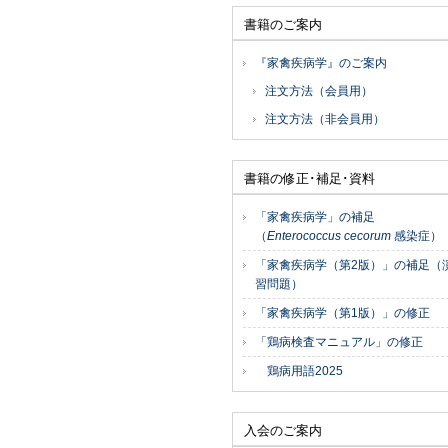
書籍のご案内
『家禽疾病学』のご案内
注文方法（会員用）
注文方法（非会員用）
書籍の修正･補足･資料
「家禽疾病学」の補足
（
Enterococcus cecorum
感染症）
「家禽疾病学（第2版）」の補足（
習問題）
「家禽疾病学（第1版）」の修正
「鶏病検査マニュアル」の修正
鶏病用語2025
入会のご案内