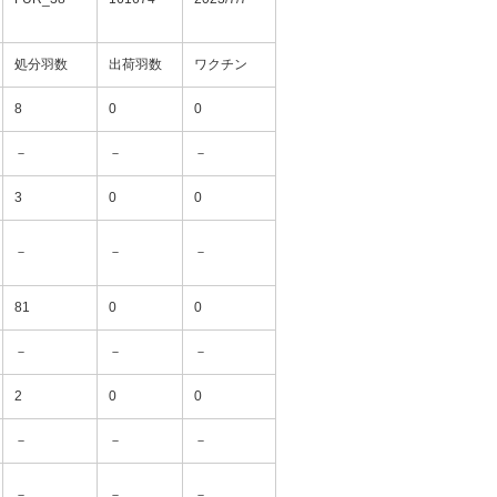
処分羽数
出荷羽数
ワクチン
8
0
0
－
－
－
3
0
0
－
－
－
81
0
0
－
－
－
2
0
0
－
－
－
－
－
－