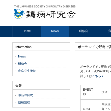
Home
News
研修会
鶏
ポーランドで野鳥で
Information
News
研修会
ポーランドで，野鳥で
疾病発生状況
局，OIE）のWAHISサ
詳しくは
こちら＞
会報
EVENT
疾病
ID
最新の目次
投稿規程
高病原
4063
鳥イン