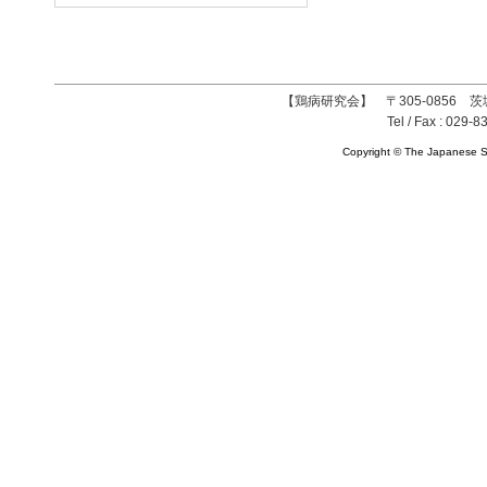
【鶏病研究会】 〒305-0856 茨
Tel / Fax : 029-8
Copyright © The Japanese So