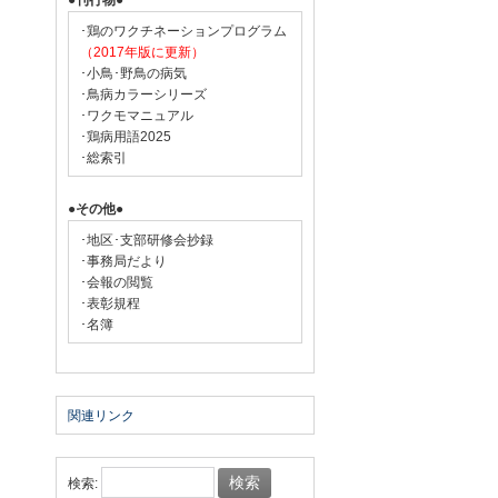
●刊行物●
･鶏のワクチネーションプログラム
（2017年版に更新）
･小鳥･野鳥の病気
･鳥病カラーシリーズ
･ワクモマニュアル
･鶏病用語2025
･総索引
●その他●
･地区･支部研修会抄録
･事務局だより
･会報の閲覧
･表彰規程
･名簿
関連リンク
検索: