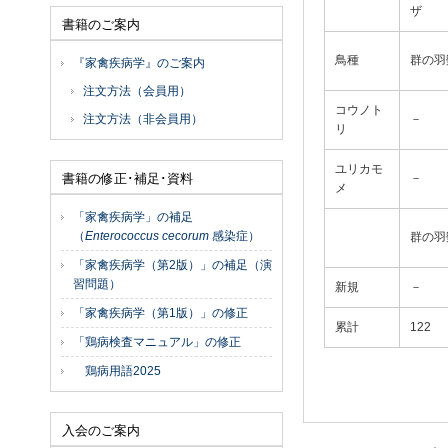
ザ
書籍のご案内
鳥種
群の羽
『家禽疾病学』のご案内
注文方法（会員用）
コウノト
注文方法（非会員用）
－
リ
ユリカモ
書籍の修正･補足･資料
－
メ
「家禽疾病学」の補足
（
Enterococcus cecorum
感染症）
群の羽
「家禽疾病学（第2版）」の補足（演
習問題）
新規
－
「家禽疾病学（第1版）」の修正
累計
122
「鶏病検査マニュアル」の修正
鶏病用語2025
入会のご案内