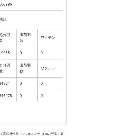
160996
地鶏
処分羽
出荷羽
ワクチン
数
数
19365
0
0
処分羽
出荷羽
ワクチン
数
数
34804
0
0
846978
0
0
て高病原性鳥インフルエンザ（H5N1亜型）発生