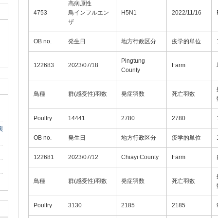
高病原性
4753
鳥インフルエン
H5N1
2022/11/16
ザ
OB no.
発生日
地方行政区分
疫学的単位
Pingtung
122683
2023/07/18
Farm
County
鳥種
群(感受性)羽数
発症羽数
死亡羽数
Poultry
14441
2780
2780
演
OB no.
発生日
地方行政区分
疫学的単位
122681
2023/07/12
Chiayi County
Farm
鳥種
群(感受性)羽数
発症羽数
死亡羽数
Poultry
3130
2185
2185