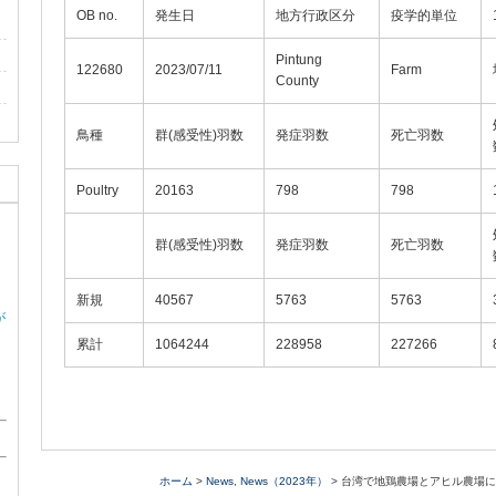
OB no.
発生日
地方行政区分
疫学的単位
Pintung
122680
2023/07/11
Farm
County
鳥種
群(感受性)羽数
発症羽数
死亡羽数
Poultry
20163
798
798
群(感受性)羽数
発症羽数
死亡羽数
新規
40567
5763
5763
が
累計
1064244
228958
227266
ホーム
>
News
,
News（2023年）
> 台湾で地鶏農場とアヒル農場に