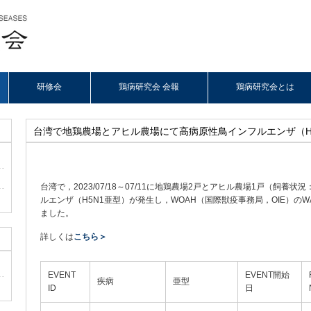
研修会
鶏病研究会 会報
鶏病研究会とは
台湾で地鶏農場とアヒル農場にて高病原性鳥インフルエンザ（H
台湾で，2023/07/18～07/11に地鶏農場2戸とアヒル農場1戸（飼養状
ルエンザ（H5N1亜型）が発生し，WOAH（国際獣疫事務局，OIE）のWAHI
ました。
詳しくは
こちら＞
EVENT
EVENT開始
疾病
亜型
ID
日