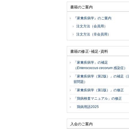
書籍のご案内
『家禽疾病学』のご案内
注文方法（会員用）
注文方法（非会員用）
書籍の修正･補足･資料
「家禽疾病学」の補足
（
Enterococcus cecorum
感染症）
「家禽疾病学（第2版）」の補足（
習問題）
「家禽疾病学（第1版）」の修正
「鶏病検査マニュアル」の修正
鶏病用語2025
入会のご案内