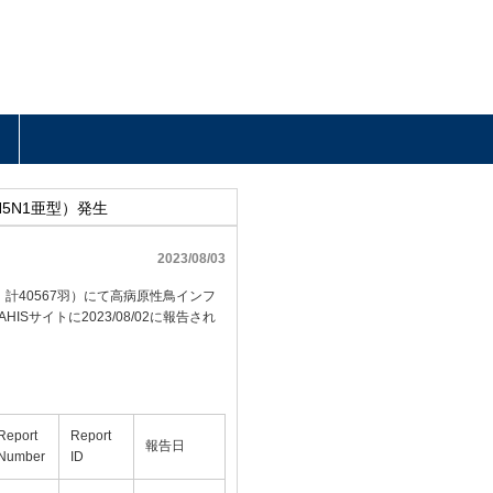
5N1亜型）発生
2023/08/03
況：計40567羽）にて高病原性鳥インフ
Sサイトに2023/08/02に報告され
Report
Report
報告日
Number
ID