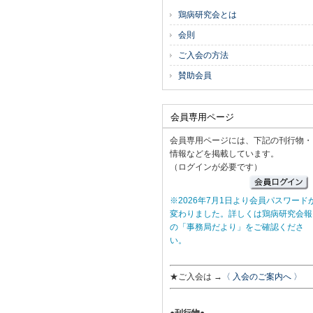
鶏病研究会とは
会則
ご入会の方法
賛助会員
会員専用ページ
会員専用ページには、下記の刊行物・
情報などを掲載しています。
（ログインが必要です）
※2026年7月1日より会員パスワード
変わりました。詳しくは鶏病研究会報
の「事務局だより」をご確認くださ
い。
★ご入会は →
〈 入会のご案内へ 〉