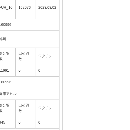
FUR_10
162076
2023/08/02
160996
地鶏
処分羽
出荷羽
ワクチン
数
数
11661
0
0
160996
肉用アヒル
処分羽
出荷羽
ワクチン
数
数
945
0
0