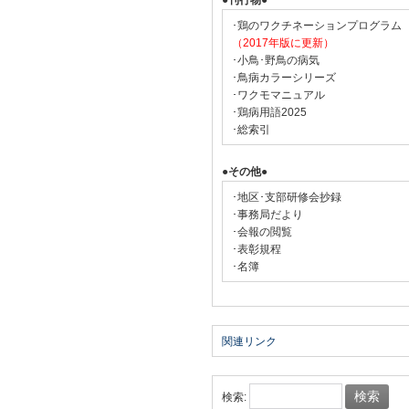
●刊行物●
･鶏のワクチネーションプログラム
（2017年版に更新）
･小鳥･野鳥の病気
･鳥病カラーシリーズ
･ワクモマニュアル
･鶏病用語2025
･総索引
●その他●
･地区･支部研修会抄録
･事務局だより
･会報の閲覧
･表彰規程
･名簿
関連リンク
検索: