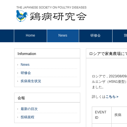
Home
News
研修会
鶏
ロシアで家禽農場にて
Information
News
研修会
ロシアで，2023/0
疾病発生状況
ルエンザ（H5N1亜型）
ました。
詳しくは
こちら＞
会報
最新の目次
EVENT
疾病
投稿規程
ID