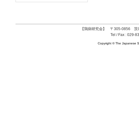
【鶏病研究会】 〒305-0856 茨
Tel / Fax : 029-8
Copyright © The Japanese So