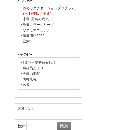
●刊行物●
･鶏のワクチネーションプログラム
（2017年版に更新）
･小鳥･野鳥の病気
･鳥病カラーシリーズ
･ワクモマニュアル
･鶏病用語2025
･総索引
●その他●
･地区･支部研修会抄録
･事務局だより
･会報の閲覧
･表彰規程
･名簿
関連リンク
検索: