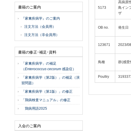
高病原
書籍のご案内
5173
鳥イン
ザ
『家禽疾病学』のご案内
注文方法（会員用）
OB no.
発生日
注文方法（非会員用）
123671
2023/08
書籍の修正･補足･資料
鳥種
群(感受
「家禽疾病学」の補足
（
Enterococcus cecorum
感染症）
Poultry
319337
「家禽疾病学（第2版）」の補足（演
習問題）
「家禽疾病学（第1版）」の修正
「鶏病検査マニュアル」の修正
鶏病用語2025
入会のご案内