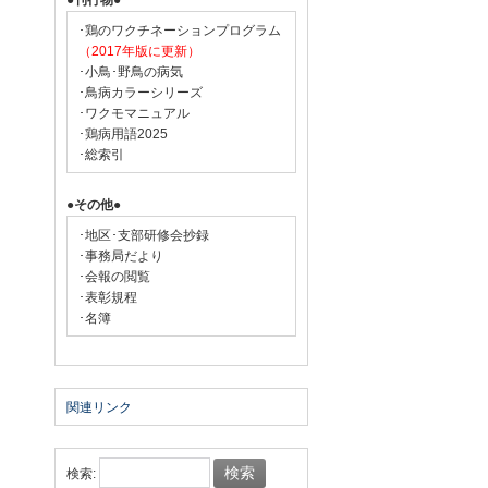
●刊行物●
･鶏のワクチネーションプログラム
（2017年版に更新）
･小鳥･野鳥の病気
･鳥病カラーシリーズ
･ワクモマニュアル
･鶏病用語2025
･総索引
●その他●
･地区･支部研修会抄録
･事務局だより
･会報の閲覧
･表彰規程
･名簿
関連リンク
検索: