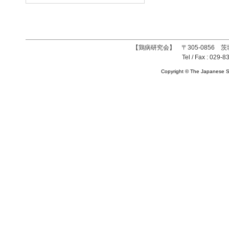
【鶏病研究会】 〒305-0856 茨
Tel / Fax : 029-8
Copyright © The Japanese So