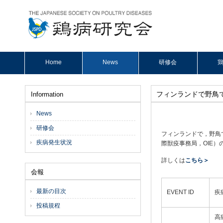
Home
News
研修会
鶏
フィンランドで野鳥
Information
News
研修会
フィンランドで，野鳥
疾病発生状況
際獣疫事務局，OIE）のW
詳しくは
こちら＞
会報
最新の目次
EVENT ID
疾
投稿規程
高