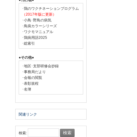
●刊行物●
･鶏のワクチネーションプログラム
（2017年版に更新）
･小鳥･野鳥の病気
･鳥病カラーシリーズ
･ワクモマニュアル
･鶏病用語2025
･総索引
●その他●
･地区･支部研修会抄録
･事務局だより
･会報の閲覧
･表彰規程
･名簿
関連リンク
検索: