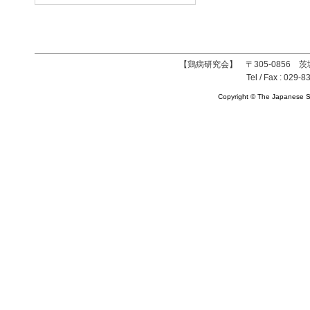
【鶏病研究会】 〒305-0856 茨
Tel / Fax : 029-8
Copyright © The Japanese So