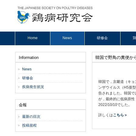
Home
News
研修会
鶏
韓国で野鳥の糞便か
Information
News
研修会
韓国で，京畿道（キョン
疾病発生状況
ンザウイルス（H5亜型
告されました。韓国で
が，最終的に低病原性（
会報
2022/10/10でした。
詳しくは
こちら＞
最新の目次
投稿規程