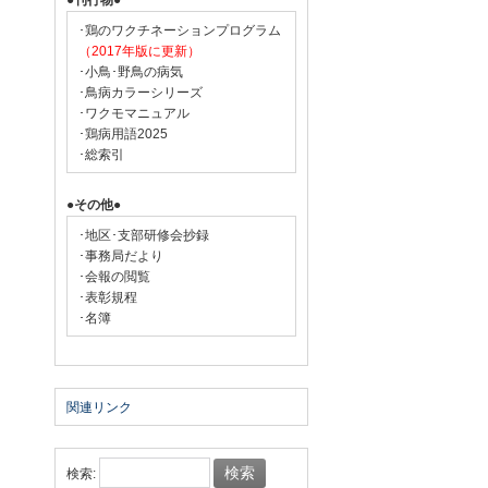
●刊行物●
･鶏のワクチネーションプログラム
（2017年版に更新）
･小鳥･野鳥の病気
･鳥病カラーシリーズ
･ワクモマニュアル
･鶏病用語2025
･総索引
●その他●
･地区･支部研修会抄録
･事務局だより
･会報の閲覧
･表彰規程
･名簿
関連リンク
検索: