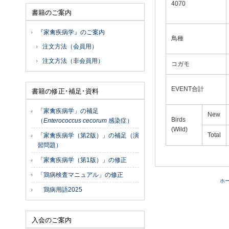
4070
書籍のご案内
『家禽疾病学』のご案内
鳥種
注文方法（会員用）
注文方法（非会員用）
コガモ
EVENT合計
書籍の修正･補足･資料
「家禽疾病学」の補足
New
Birds
（
Enterococcus cecorum
感染症）
(Wild)
Total
「家禽疾病学（第2版）」の補足（演
習問題）
「家禽疾病学（第1版）」の修正
「鶏病検査マニュアル」の修正
ホ
鶏病用語2025
入会のご案内