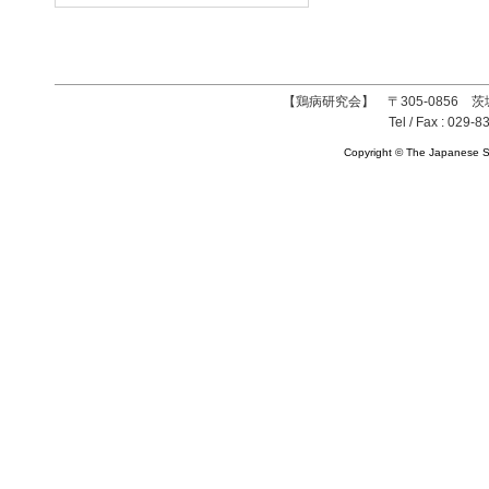
【鶏病研究会】 〒305-0856 茨
Tel / Fax : 029-8
Copyright © The Japanese So