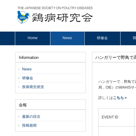
Home
News
研修会
鶏
ハンガリーで野鳥で
Information
News
研修会
ハンガリーで，野鳥で
疾病発生状況
局，OIE）のWAHISサ
詳しくは
こちら＞
会報
最新の目次
EVENT ID
投稿規程