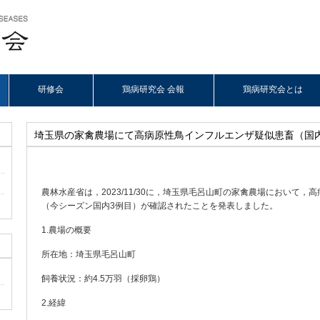
研修会
鶏病研究会 会報
鶏病研究会とは
埼玉県の家禽農場にて高病原性鳥インフルエンザ疑似患畜（国
農林水産省は，2023/11/30に，埼玉県毛呂山町の家禽農場において
（今シーズン国内3例目）が確認されたことを発表しました。
1.農場の概要
所在地：埼玉県毛呂山町
飼養状況：約4.5万羽（採卵鶏）
2.経緯