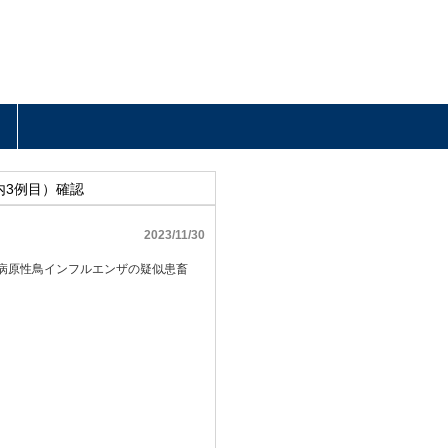
内3例目）確認
2023/11/30
，高病原性鳥インフルエンザの疑似患畜