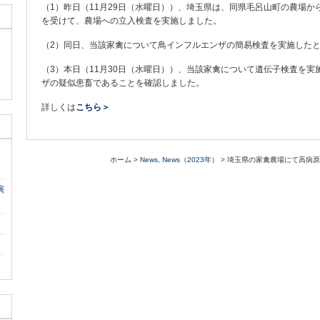
（1）昨日（11月29日（水曜日））、埼玉県は、同県毛呂山町の農場
を受けて、農場への立入検査を実施しました。
（2）同日、当該家禽について鳥インフルエンザの簡易検査を実施した
（3）本日（11月30日（水曜日））、当該家禽について遺伝子検査を
ザの疑似患畜であることを確認しました。
詳しくは
こちら＞
ホーム
>
News
,
News（2023年）
> 埼玉県の家禽農場にて高病
演