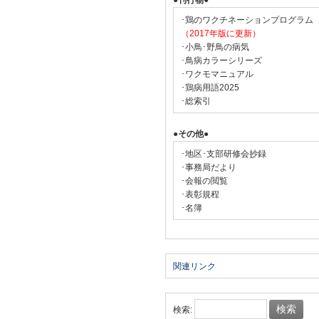
●刊行物●
･鶏のワクチネーションプログラム
（2017年版に更新）
･小鳥･野鳥の病気
･鳥病カラーシリーズ
･ワクモマニュアル
･鶏病用語2025
･総索引
●その他●
･地区･支部研修会抄録
･事務局だより
･会報の閲覧
･表彰規程
･名簿
関連リンク
検索: