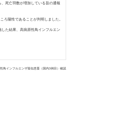
から、死亡羽数が増加している旨の通報
ところ陽性であることが判明しました。
実施した結果、高病原性鳥インフルエン
原性鳥インフルエンザ疑似患畜（国内3例目）確認