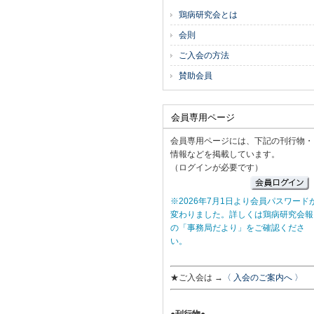
鶏病研究会とは
会則
ご入会の方法
賛助会員
会員専用ページ
会員専用ページには、下記の刊行物・
情報などを掲載しています。
（ログインが必要です）
※2026年7月1日より会員パスワード
変わりました。詳しくは鶏病研究会報
の「事務局だより」をご確認くださ
い。
★ご入会は →
〈 入会のご案内へ 〉