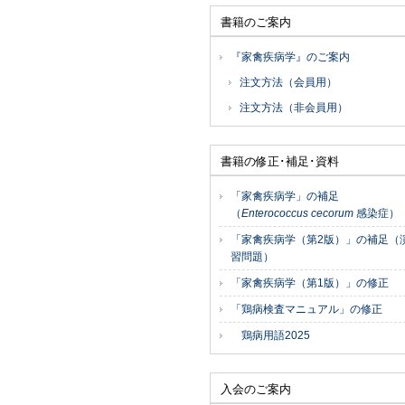
書籍のご案内
『家禽疾病学』のご案内
注文方法（会員用）
注文方法（非会員用）
書籍の修正･補足･資料
「家禽疾病学」の補足
（
Enterococcus cecorum
感染症）
「家禽疾病学（第2版）」の補足（
習問題）
「家禽疾病学（第1版）」の修正
「鶏病検査マニュアル」の修正
鶏病用語2025
入会のご案内