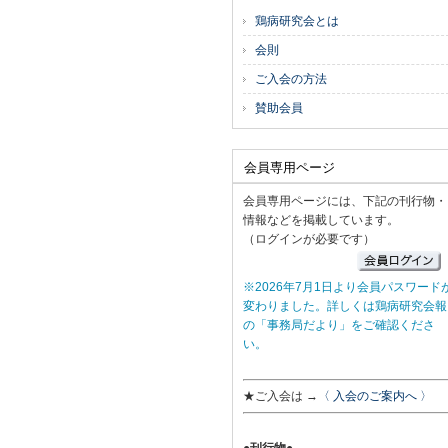
鶏病研究会とは
会則
ご入会の方法
賛助会員
会員専用ページ
会員専用ページには、下記の刊行物・
情報などを掲載しています。
（ログインが必要です）
※2026年7月1日より会員パスワード
変わりました。詳しくは鶏病研究会報
の「事務局だより」をご確認くださ
い。
★ご入会は →
〈 入会のご案内へ 〉