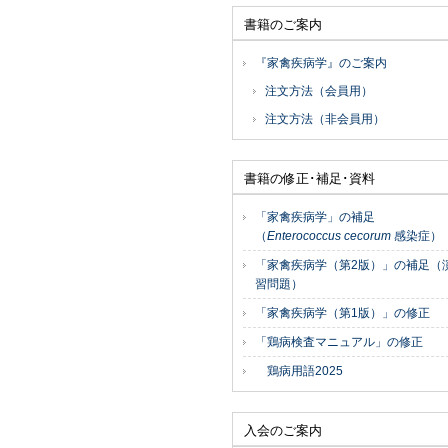
書籍のご案内
『家禽疾病学』のご案内
注文方法（会員用）
注文方法（非会員用）
書籍の修正･補足･資料
「家禽疾病学」の補足
（
Enterococcus cecorum
感染症）
「家禽疾病学（第2版）」の補足（
習問題）
「家禽疾病学（第1版）」の修正
「鶏病検査マニュアル」の修正
鶏病用語2025
入会のご案内