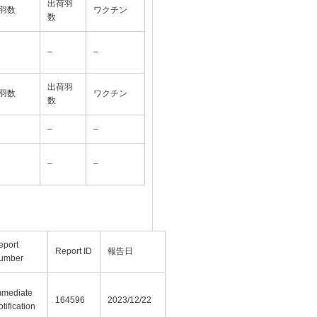
出荷羽
羽数
ワクチン
数
–
–
出荷羽
羽数
ワクチン
数
–
–
–
–
eport
Report ID
報告日
umber
mmediate
164596
2023/12/22
tification