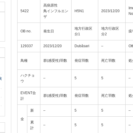
高病原性
Im
5422
鳥インフルエン
H5N1
2023/12/20
No
ザ
地方行政区
地方行政区
OB no.
発生日
疫
分1
分2
129337
2023/12/20
Dubăsari
–
Ot
鳥種
群(感受性)羽数
発症羽数
死亡羽数
処
ハクチョ
–
5
5
–
演
ウ
EVENT合
群(感受性)羽数
発症羽数
死亡羽数
処
計
新
–
5
5
–
全
累
–
5
5
–
計