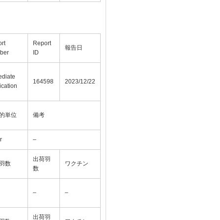
rt
Report
報告日
ber
ID
diate
164598
2023/12/22
ication
的単位
備考
r
–
出荷羽
羽数
ワクチン
数
–
–
出荷羽