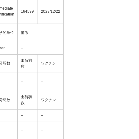
mediate
164599
2023/12/22
tification
学的単位
備考
her
–
出荷羽
分羽数
ワクチン
数
–
–
出荷羽
分羽数
ワクチン
数
–
–
–
–