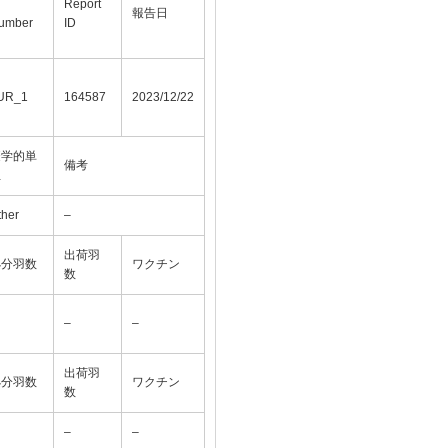
Report
報告日
umber
ID
UR_1
164587
2023/12/22
疫学的単
備考
位
ther
–
出荷羽
処分羽数
ワクチン
数
–
–
出荷羽
処分羽数
ワクチン
数
–
–