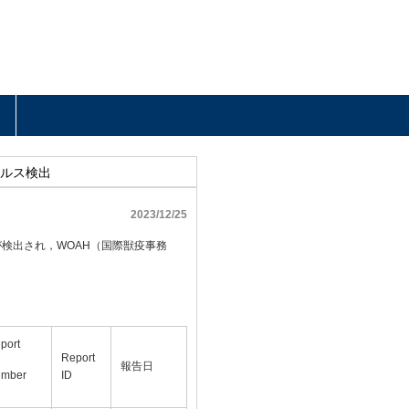
イルス検出
2023/12/25
検出され，WOAH（国際獣疫事務
port
Report
報告日
mber
ID