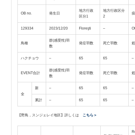
地方行政
地方行政区分
OB no.
発生日
区分1
2
129334
2023/12/20
Floreşti
–
O
群(感受性)羽
鳥種
発症羽数
死亡羽数
数
ハクチョウ
–
65
65
–
群(感受性)羽
EVENT合計
発症羽数
死亡羽数
数
新
–
65
65
–
全
累計
–
65
65
–
【野鳥，スンジェレイ地区】詳しくは
こちら＞
R