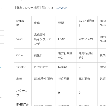
【野鳥，レジナ地区】詳しくは
こちら＞
EVENT
EVENT開始
Repo
疾病
亜型
ID
日
Num
高病原性
Imme
5421
鳥インフルエ
H5N1
2023/12/21
Notif
ンザ
地方行政区
地方行政区
OB no.
発生日
疫学
分1
分2
129336
2023/12/21
Rezina
–
Othe
が
鳥種
群(感受性)羽数
発症羽数
死亡羽数
処分
ハクチョ
–
9
9
–
ウ
EVENT合