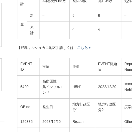
群(感受性)羽数
発症羽数
死亡羽数
処分
計
新
–
9
9
–
全
累
–
9
9
–
計
【野鳥，ルシュカニ地区】詳しくは
こちら＞
EVENT
EVENT開始
Repo
疾病
亜型
ID
日
Num
高病原性
Imme
5420
鳥インフルエ
H5N1
2023/12/20
Notif
ンザ
地方行政区
地方行政区
OB no.
発生日
疫学
分1
分2
129335
2023/12/20
Rîşcani
–
Othe