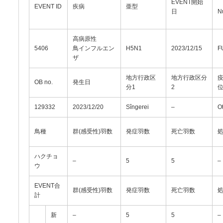
EVENT開始
EVENT ID
疾病
亜型
日
N
高病原性
5406
鳥インフルエン
H5N1
2023/12/15
F
ザ
地方行政区
地方行政区分
OB no.
発生日
分1
2
129332
2023/12/20
Sîngerei
–
O
鳥種
群(感受性)羽数
発症羽数
死亡羽数
ハクチョ
–
5
5
–
ウ
EVENT合
群(感受性)羽数
発症羽数
死亡羽数
計
新
–
5
5
–