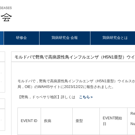
研修会
鶏病研究会 会報
鶏病研究会とは
モルドバで野鳥で高病原性鳥インフルエンザ（H5N1亜型）ウ
モルドバで，野鳥で高病原性鳥インフルエンザ（H5N1亜型）ウイルスが
局，OIE）のWAHISサイトに2023/12/22に報告されました。
【野鳥，ドゥベサリ地区】詳しくは
こちら＞
Re
EVENT開始
EVENT ID
疾病
亜型
日
Nu