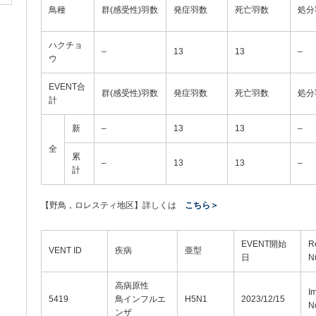
鳥種
群(感受性)羽数
発症羽数
死亡羽数
処分
ハクチョ
–
13
13
–
ウ
EVENT合
群(感受性)羽数
発症羽数
死亡羽数
処分
計
新
–
13
13
–
全
累
–
13
13
–
計
【野鳥，ロレスティ地区】詳しくは
こちら＞
EVENT開始
R
VENT ID
疾病
亜型
日
N
高病原性
I
5419
鳥インフルエ
H5N1
2023/12/15
No
ンザ