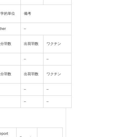
疫学的単位
備考
ther
–
処分羽数
出荷羽数
ワクチン
–
–
処分羽数
出荷羽数
ワクチン
–
–
–
–
eport