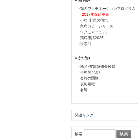
●刊行物●
･鶏のワクチネーションプログラム
（2017年版に更新）
･小鳥･野鳥の病気
･鳥病カラーシリーズ
･ワクモマニュアル
･鶏病用語2025
･総索引
●その他●
･地区･支部研修会抄録
･事務局だより
･会報の閲覧
･表彰規程
･名簿
関連リンク
検索: