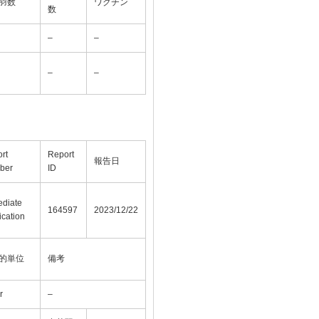
羽数
ワクチン
数
–
–
–
–
rt
Report
報告日
ber
ID
diate
164597
2023/12/22
ication
的単位
備考
r
–