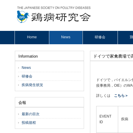
Home
News
研修会
鶏
ドイツで家禽農場で高
Information
News
研修会
ドイツで，バイエルン
疾病発生状況
疫事務局，OIE）のWAH
詳しくは
こちら＞
会報
最新の目次
EVENT
疾病
ID
投稿規程