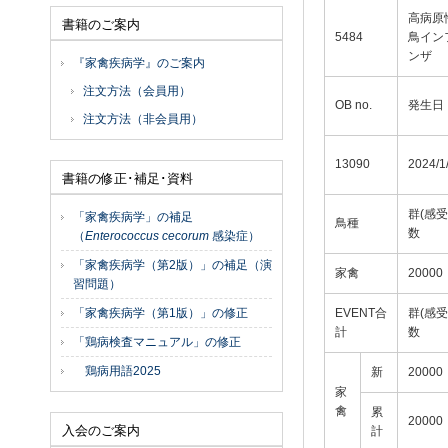
高病原
書籍のご案内
5484
鳥イン
ンザ
『家禽疾病学』のご案内
注文方法（会員用）
OB no.
発生日
注文方法（非会員用）
13090
2024/1
書籍の修正･補足･資料
群(感受
「家禽疾病学」の補足
鳥種
数
（
Enterococcus cecorum
感染症）
「家禽疾病学（第2版）」の補足（演
家禽
20000
習問題）
「家禽疾病学（第1版）」の修正
EVENT合
群(感受
計
数
「鶏病検査マニュアル」の修正
鶏病用語2025
新
20000
家
禽
累
20000
入会のご案内
計