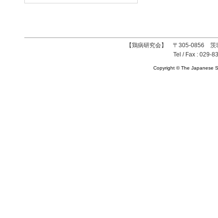
【鶏病研究会】 〒305-0856 茨
Tel / Fax : 029-8
Copyright © The Japanese So