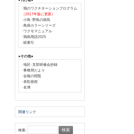
●刊行物●
･鶏のワクチネーションプログラム
（2017年版に更新）
･小鳥･野鳥の病気
･鳥病カラーシリーズ
･ワクモマニュアル
･鶏病用語2025
･総索引
●その他●
･地区･支部研修会抄録
･事務局だより
･会報の閲覧
･表彰規程
･名簿
関連リンク
検索: