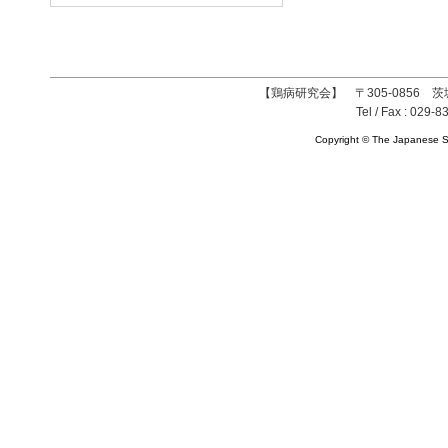
【鶏病研究会】 〒305-0856 茨
Tel / Fax : 029-8
Copyright © The Japanese So