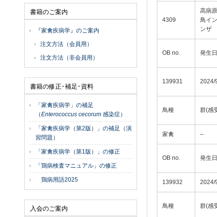
高病
書籍のご案内
4309
鳥イ
ンザ
『家禽疾病学』のご案内
注文方法（会員用）
OB no.
発生
注文方法（非会員用）
139931
2024/
書籍の修正･補足･資料
「家禽疾病学」の補足
鳥種
群(感
（
Enterococcus cecorum
感染症）
「家禽疾病学（第2版）」の補足（演
家禽
–
習問題）
「家禽疾病学（第1版）」の修正
OB no.
発生
「鶏病検査マニュアル」の修正
鶏病用語2025
139932
2024/
鳥種
群(感
入会のご案内