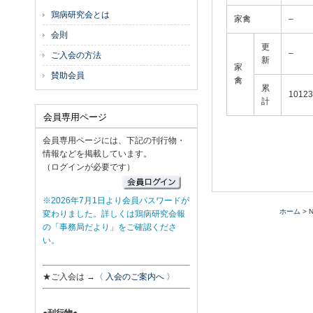
鶏病研究会とは
家禽
–
会則
更
–
ご入会の方法
新
家
賛助会員
禽
累
10123
計
会員専用ページ
会員専用ページには、下記の刊行物・
情報などを掲載しています。
（ログインが必要です）
※2026年7月1日より会員パスワードが
ホーム
>
変わりました。詳しくは鶏病研究会報
の「事務局だより」をご確認くださ
い。
★ご入会は →
〈 入会のご案内へ 〉