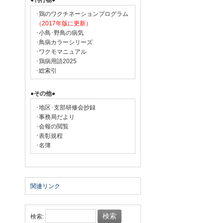
●刊行物●
･鶏のワクチネーションプログラム
（2017年版に更新）
･小鳥･野鳥の病気
･鳥病カラーシリーズ
･ワクモマニュアル
･鶏病用語2025
･総索引
●その他●
･地区･支部研修会抄録
･事務局だより
･会報の閲覧
･表彰規程
･名簿
関連リンク
検索: