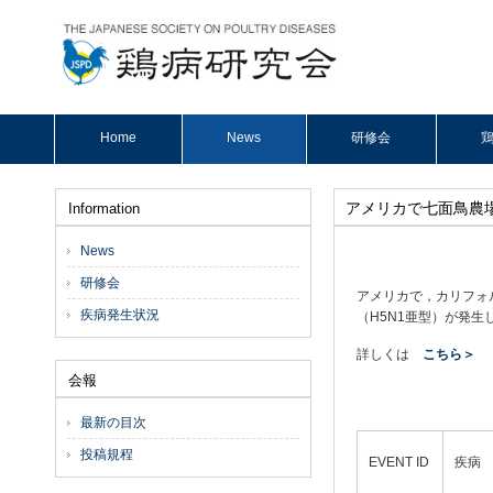
Home
News
研修会
鶏
アメリカで七面鳥農
Information
News
研修会
アメリカで，カリフォ
疾病発生状況
（H5N1亜型）が発生し，
詳しくは
こちら＞
会報
最新の目次
投稿規程
EVENT ID
疾病