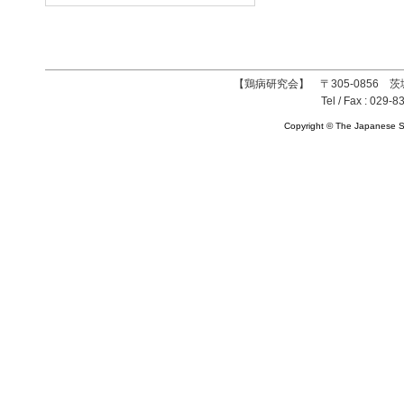
【鶏病研究会】 〒305-0856 茨
Tel / Fax : 029-8
Copyright © The Japanese So