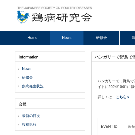
Home
News
研修会
鶏
ハンガリーで野鳥で
Information
News
研修会
ハンガリーで，野鳥で高
疾病発生状況
イトに2024/10/01
詳しくは
こちら＞
会報
最新の目次
投稿規程
EVENT ID
疾