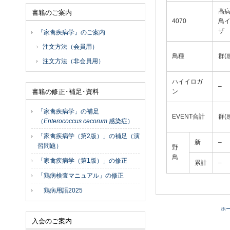
高
書籍のご案内
4070
鳥
ザ
『家禽疾病学』のご案内
注文方法（会員用）
鳥種
群(
注文方法（非会員用）
ハイイロガ
–
書籍の修正･補足･資料
ン
「家禽疾病学」の補足
EVENT合計
群(
（
Enterococcus cecorum
感染症）
「家禽疾病学（第2版）」の補足（演
新
–
習問題）
野
鳥
「家禽疾病学（第1版）」の修正
累計
–
「鶏病検査マニュアル」の修正
鶏病用語2025
ホ
入会のご案内