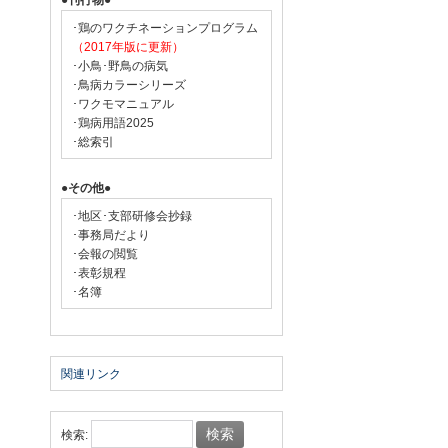
●刊行物●
･鶏のワクチネーションプログラム
（2017年版に更新）
･小鳥･野鳥の病気
･鳥病カラーシリーズ
･ワクモマニュアル
･鶏病用語2025
･総索引
●その他●
･地区･支部研修会抄録
･事務局だより
･会報の閲覧
･表彰規程
･名簿
関連リンク
検索: