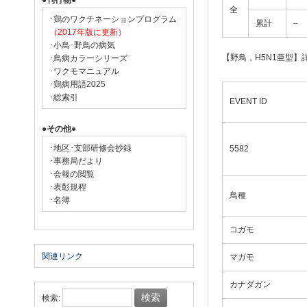
●刊行物●
全
･鶏のワクチネーションプログラム
累計
–
（2017年版に更新）
･小鳥･野鳥の病気
【野鳥，H5N1亜型
･鳥病カラーシリーズ
･ワクモマニュアル
･鶏病用語2025
･総索引
EVENT ID
●その他●
･地区･支部研修会抄録
5582
･事務局だより
･会報の閲覧
･表彰規程
鳥種
･名簿
コガモ
関連リンク
マガモ
カナダガン
検索: