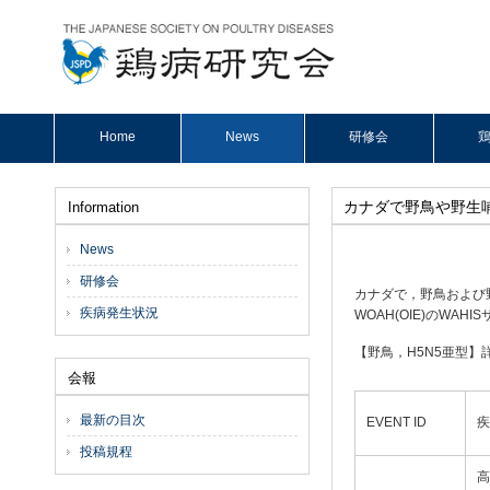
Home
News
研修会
鶏
カナダで野鳥や野生
Information
News
研修会
カナダで，野鳥および
疾病発生状況
WOAH(OIE)のWAHI
【野鳥，H5N5亜型
会報
最新の目次
EVENT ID
疾
投稿規程
高