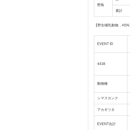
野鳥
累計
【野生哺乳動物，H5
EVENT ID
4438
動物種
シマスカンク
アカギツネ
EVENT合計