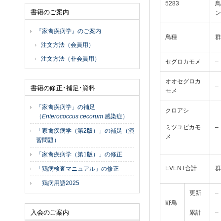
5283
鳥
書籍のご案内
ン
『家禽疾病学』のご案内
鳥種
群
注文方法（会員用）
注文方法（非会員用）
セグロカモメ
–
オオセグロカ
–
書籍の修正･補足･資料
モメ
「家禽疾病学」の補足
クロアシ
（
Enterococcus cecorum
感染症）
ミツユビカモ
–
「家禽疾病学（第2版）」の補足（演
メ
習問題）
「家禽疾病学（第1版）」の修正
EVENT合計
群
「鶏病検査マニュアル」の修正
鶏病用語2025
更新
–
野鳥
入会のご案内
累計
–