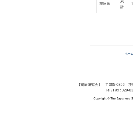
累
非家禽
計
ホー
【鶏病研究会】 〒305-0856 茨
Tel / Fax : 029-8
Copyright © The Japanese So