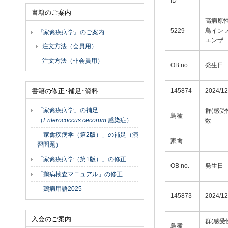
ID
書籍のご案内
高病原
5229
鳥イン
『家禽疾病学』のご案内
エンザ
注文方法（会員用）
注文方法（非会員用）
OB no.
発生日
書籍の修正･補足･資料
145874
2024/12
「家禽疾病学」の補足
群(感受
鳥種
（
Enterococcus cecorum
感染症）
数
「家禽疾病学（第2版）」の補足（演
家禽
–
習問題）
「家禽疾病学（第1版）」の修正
OB no.
発生日
「鶏病検査マニュアル」の修正
鶏病用語2025
145873
2024/12
入会のご案内
群(感受
鳥種