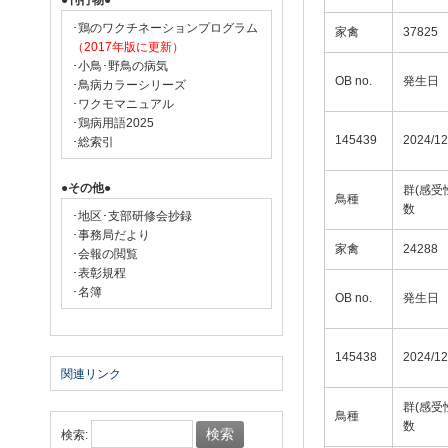
●刊行物●
･鶏のワクチネーションプログラム
家禽
37825
（2017年版に更新）
･小鳥･野鳥の病気
OB no.
発生日
･鳥病カラーシリーズ
･ワクモマニュアル
･鶏病用語2025
145439
2024/12
･総索引
●その他●
群(感受
鳥種
数
･地区･支部研修会抄録
･事務局だより
家禽
24288
･会報の閲覧
･表彰規程
･名簿
OB no.
発生日
145438
2024/12
関連リンク
群(感受
鳥種
数
検索: