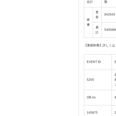
合計
数
更
842643
新
家
禽
累
540089
計
【裏庭飼養】詳しく
EVENT ID
5250
OB no.
145875