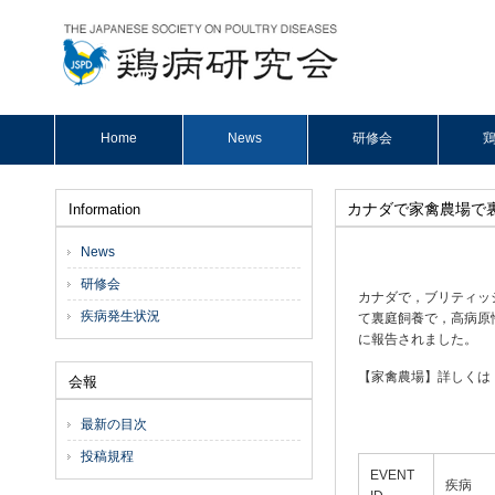
Home
News
研修会
鶏
カナダで家禽農場で
Information
News
研修会
カナダで，ブリティッ
疾病発生状況
て裏庭飼養で，高病原性鳥
に報告されました。
【家禽農場】詳しく
会報
最新の目次
投稿規程
EVENT
疾病