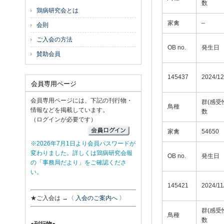
数
鶏病研究会とは
家禽
–
会則
ご入会の方法
OB no.
発生日
賛助会員
145437
2024/12
会員専用ページ
会員専用ページには、下記の刊行物・
群(感受
鳥種
情報などを掲載しています。
数
（ログインが必要です）
家禽
54650
※2026年7月1日より会員パスワードが
変わりました。詳しくは鶏病研究会報
OB no.
発生日
の「事務局だより」をご確認くださ
い。
145421
2024/11
★ご入会は →
〈 入会のご案内へ 〉
群(感受
鳥種
数