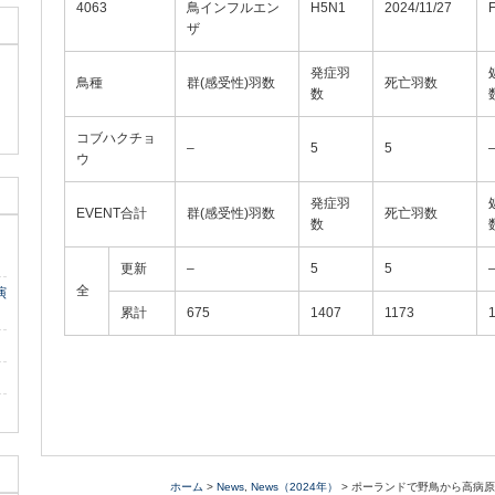
4063
鳥インフルエン
H5N1
2024/11/27
ザ
発症羽
鳥種
群(感受性)羽数
死亡羽数
数
コブハクチョ
–
5
5
ウ
発症羽
EVENT合計
群(感受性)羽数
死亡羽数
数
更新
–
5
5
全
演
累計
675
1407
1173
ホーム
>
News
,
News（2024年）
> ポーランドで野鳥から高病原