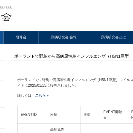
研修会
鶏病研究会 会報
鶏病研究会とは
ポーランドで野鳥から高病原性鳥インフルエンザ（H5N1亜型
ポーランドで，野鳥で高病原性鳥インフルエンザ（H5N1亜型）ウイルスが検
イトに2025/01/15に報告されました。
詳しくは
こちら＞
EVENT開始
EVENT ID
疾病
亜型
日
高病原性