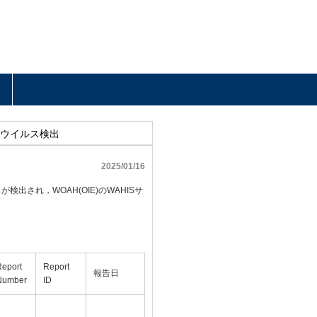
）ウイルス検出
2025/01/16
出され，WOAH(OIE)のWAHISサ
Report
Report
報告日
Number
ID