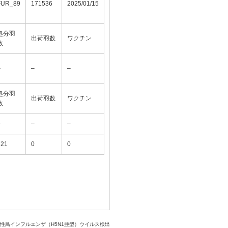
FUR_89
171536
2025/01/15
処分羽
出荷羽数
ワクチン
数
–
–
–
処分羽
出荷羽数
ワクチン
数
–
–
–
121
0
0
性鳥インフルエンザ（H5N1亜型）ウイルス検出