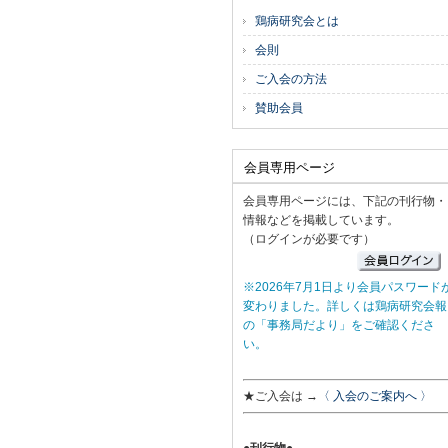
鶏病研究会とは
会則
ご入会の方法
賛助会員
会員専用ページ
会員専用ページには、下記の刊行物・
情報などを掲載しています。
（ログインが必要です）
※2026年7月1日より会員パスワード
変わりました。詳しくは鶏病研究会報
の「事務局だより」をご確認くださ
い。
★ご入会は →
〈 入会のご案内へ 〉