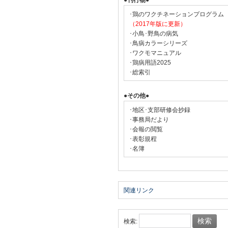
●刊行物●
･鶏のワクチネーションプログラム
（2017年版に更新）
･小鳥･野鳥の病気
･鳥病カラーシリーズ
･ワクモマニュアル
･鶏病用語2025
･総索引
●その他●
･地区･支部研修会抄録
･事務局だより
･会報の閲覧
･表彰規程
･名簿
関連リンク
検索: