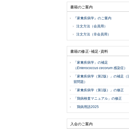
書籍のご案内
『家禽疾病学』のご案内
注文方法（会員用）
注文方法（非会員用）
書籍の修正･補足･資料
「家禽疾病学」の補足
（
Enterococcus cecorum
感染症）
「家禽疾病学（第2版）」の補足（
習問題）
「家禽疾病学（第1版）」の修正
「鶏病検査マニュアル」の修正
鶏病用語2025
入会のご案内