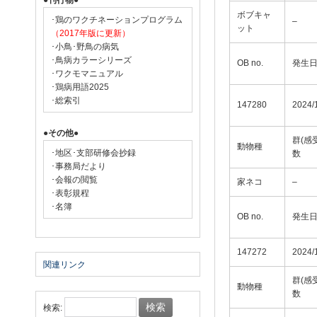
●刊行物●
ボブキャ
･鶏のワクチネーションプログラム
–
ット
（2017年版に更新）
･小鳥･野鳥の病気
･鳥病カラーシリーズ
OB no.
発生
･ワクモマニュアル
･鶏病用語2025
･総索引
147280
2024/
●その他●
群(感
動物種
･地区･支部研修会抄録
数
･事務局だより
･会報の閲覧
家ネコ
–
･表彰規程
･名簿
OB no.
発生
147272
2024/
関連リンク
群(感
動物種
数
検索: