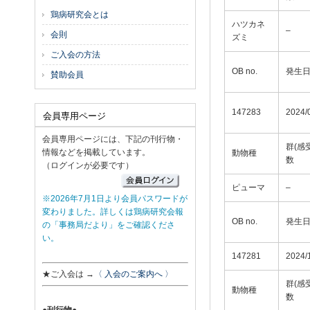
鶏病研究会とは
ハツカネ
–
会則
ズミ
ご入会の方法
OB no.
発生
賛助会員
147283
2024/
会員専用ページ
会員専用ページには、下記の刊行物・
群(感
情報などを掲載しています。
動物種
数
（ログインが必要です）
ピューマ
–
※2026年7月1日より会員パスワードが
変わりました。詳しくは鶏病研究会報
OB no.
発生
の「事務局だより」をご確認くださ
い。
147281
2024/
★ご入会は →
〈 入会のご案内へ 〉
群(感
動物種
数