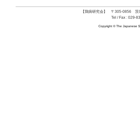
【鶏病研究会】 〒305-0856 茨
Tel / Fax : 029-8
Copyright © The Japanese So