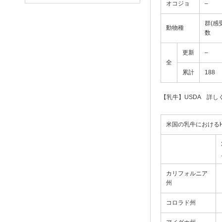
オコジョ
–
群(感
動物種
数
更新
–
全
累計
188
【乳牛】USDA 詳し
米国の乳牛におけるHPA
カリフォルニア
州
コロラド州