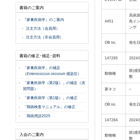
書籍のご案内
高病
『家禽疾病学』のご案内
4451
鳥イ
ンザ
注文方法（会員用）
注文方法（非会員用）
OB no.
発生
書籍の修正･補足･資料
147285
2024/
「家禽疾病学」の補足
群(感
動物種
（
Enterococcus cecorum
感染症）
数
「家禽疾病学（第2版）」の補足（演
習問題）
家ネコ
–
「家禽疾病学（第1版）」の修正
OB no.
発生
「鶏病検査マニュアル」の修正
鶏病用語2025
147284
2024/
群(感
入会のご案内
動物種
数