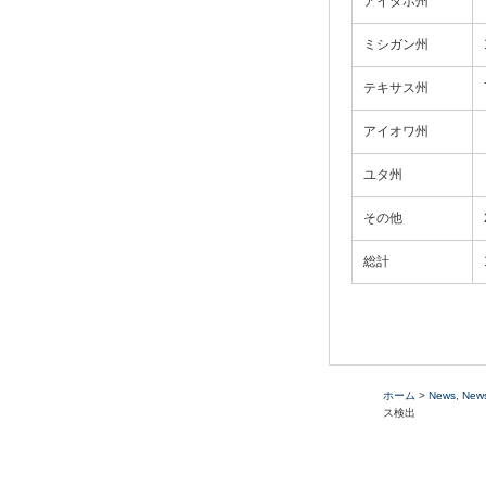
アイダホ州
ミシガン州
テキサス州
アイオワ州
ユタ州
その他
総計
ホーム
>
News
,
New
ス検出