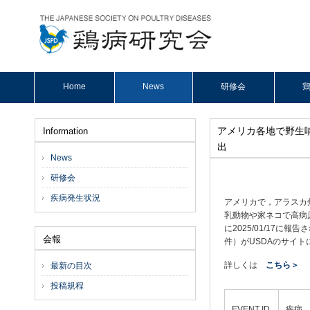
Home
News
研修会
鶏
アメリカ各地で野生
Information
出
News
研修会
疾病発生状況
アメリカで，アラスカ
乳動物や家ネコで高病原
に2025/01/17に報
会報
件）がUSDAのサイト
詳しくは
こちら＞
最新の目次
投稿規程
EVENT ID
疾病