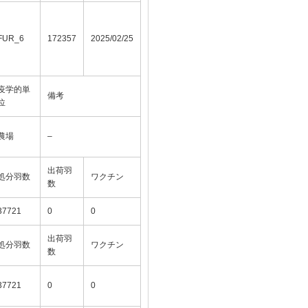
FUR_6
172357
2025/02/25
疫学的単
備考
位
農場
–
出荷羽
処分羽数
ワクチン
数
37721
0
0
出荷羽
処分羽数
ワクチン
数
37721
0
0