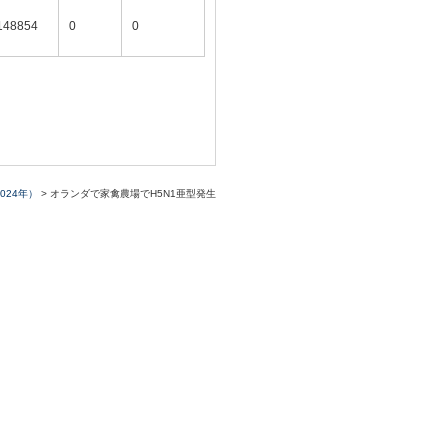
148854
0
0
2024年）
> オランダで家禽農場でH5N1亜型発生