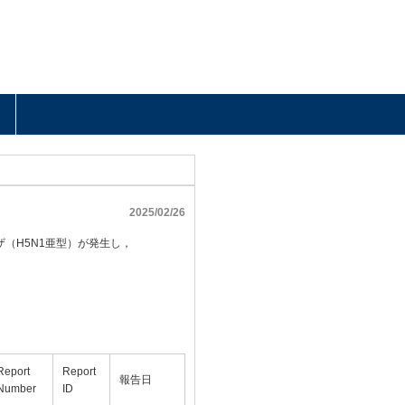
2025/02/26
（H5N1亜型）が発生し，
Report
Report
報告日
Number
ID