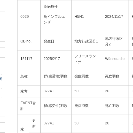
高病原性
6029
鳥インフルエ
H5N1
2024/11/17
ンザ
地方行政区
OB no.
発生日
地方行政区分1
分2
フリースラン
151117
2025/2/17
Wûnseradiel
ト州
鳥種
群(感受性)羽数
発症羽数
死亡羽数
演
家禽
37741
50
20
EVENT合
群(感受性)羽数
発症羽数
死亡羽数
計
更
37741
50
20
新
家