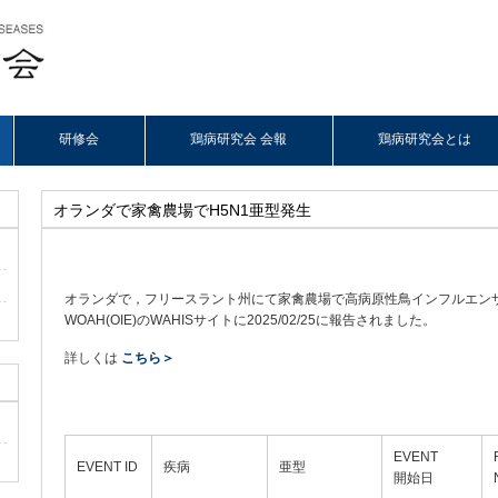
研修会
鶏病研究会 会報
鶏病研究会とは
オランダで家禽農場でH5N1亜型発生
オランダで，フリースラント州にて家禽農場で高病原性鳥インフルエンザ
WOAH(OIE)のWAHISサイトに2025/02/25に報告されました。
詳しくは
こちら＞
EVENT
EVENT ID
疾病
亜型
開始日