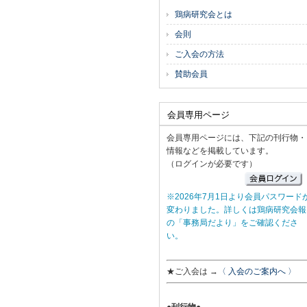
鶏病研究会とは
会則
ご入会の方法
賛助会員
会員専用ページ
会員専用ページには、下記の刊行物・
情報などを掲載しています。
（ログインが必要です）
※2026年7月1日より会員パスワード
変わりました。詳しくは鶏病研究会報
の「事務局だより」をご確認くださ
い。
★ご入会は →
〈 入会のご案内へ 〉