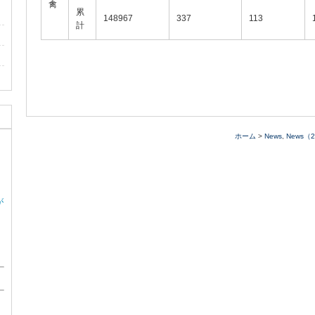
禽
累
148967
337
113
計
ホーム
>
News
,
News（
が