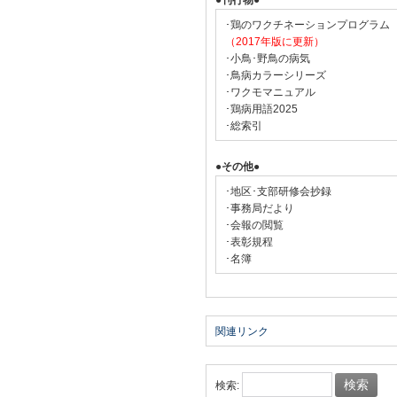
●刊行物●
･鶏のワクチネーションプログラム
（2017年版に更新）
･小鳥･野鳥の病気
･鳥病カラーシリーズ
･ワクモマニュアル
･鶏病用語2025
･総索引
●その他●
･地区･支部研修会抄録
･事務局だより
･会報の閲覧
･表彰規程
･名簿
関連リンク
検索: