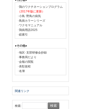
●刊行物●
･鶏のワクチネーションプログラム
（2017年版に更新）
･小鳥･野鳥の病気
･鳥病カラーシリーズ
･ワクモマニュアル
･鶏病用語2025
･総索引
●その他●
･地区･支部研修会抄録
･事務局だより
･会報の閲覧
･表彰規程
･名簿
関連リンク
検索: