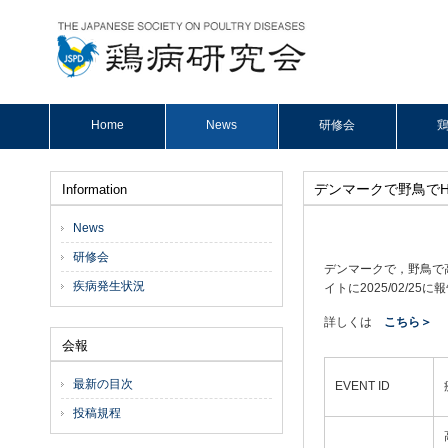
Home
News
研修会
鶏
デンマークで野鳥でH
Information
News
研修会
デンマークで，野鳥で高
疾病発生状況
イトに2025/02/25
詳しくは
こちら＞
会報
最新の目次
EVENT ID
投稿規程