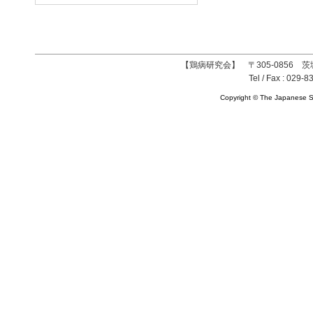
【鶏病研究会】 〒305-0856 茨
Tel / Fax : 029-8
Copyright © The Japanese So