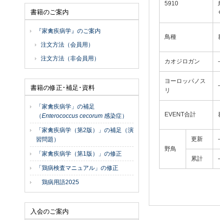
5910
書籍のご案内
『家禽疾病学』のご案内
鳥種
注文方法（会員用）
注文方法（非会員用）
カオジロガン
ヨーロッパノス
書籍の修正･補足･資料
リ
「家禽疾病学」の補足
EVENT合計
（
Enterococcus cecorum
感染症）
「家禽疾病学（第2版）」の補足（演
更新
習問題）
野鳥
「家禽疾病学（第1版）」の修正
累計
「鶏病検査マニュアル」の修正
鶏病用語2025
入会のご案内