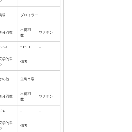
位
農場
ブロイラー
出荷羽
処分羽数
ワクチン
数
1969
51531
–
疫学的単
備考
位
その他
生鳥市場
出荷羽
処分羽数
ワクチン
数
394
–
–
疫学的単
備考
位