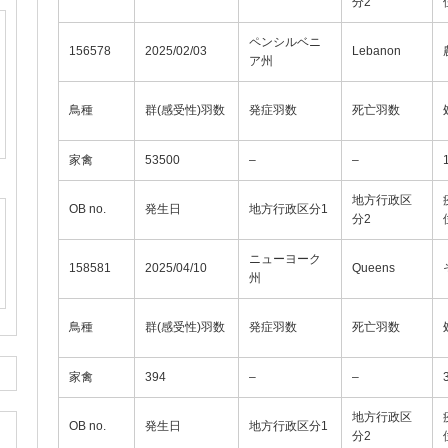
分2
ペンシルベニ
156578
2025/02/03
Lebanon
ア州
鳥種
群(感受性)羽数
発症羽数
死亡羽数
家禽
53500
–
–
地方行政区
OB no.
発生日
地方行政区分1
分2
ニューヨーク
158581
2025/04/10
Queens
州
鳥種
群(感受性)羽数
発症羽数
死亡羽数
家禽
394
–
–
地方行政区
OB no.
発生日
地方行政区分1
分2