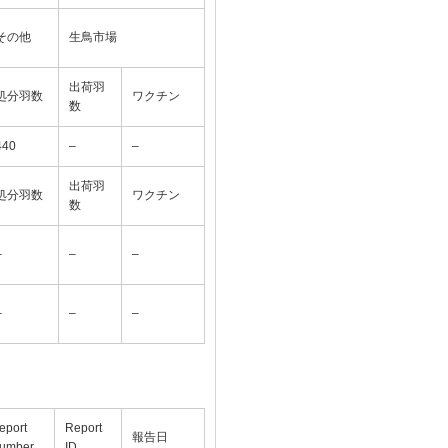
その他
生鳥市場
出荷羽
処分羽数
ワクチン
数
440
–
–
出荷羽
処分羽数
ワクチン
数
–
–
–
–
–
–
eport
Report
報告日
umber
ID