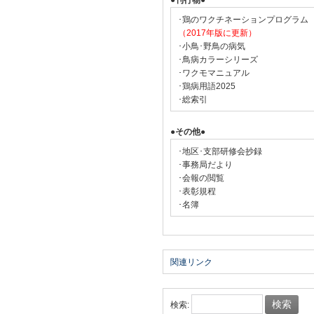
●刊行物●
･鶏のワクチネーションプログラム
（2017年版に更新）
･小鳥･野鳥の病気
･鳥病カラーシリーズ
･ワクモマニュアル
･鶏病用語2025
･総索引
●その他●
･地区･支部研修会抄録
･事務局だより
･会報の閲覧
･表彰規程
･名簿
関連リンク
検索: