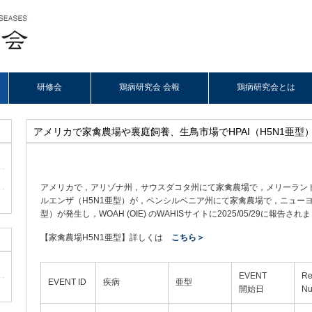
研修会
鶏病研究会 会報
鶏病研究会とは
アメリカで家禽農場や裏庭飼養、生鳥市場でHPAI（H5N1亜型
アメリカで，アリゾナ州，サウスダコタ州にて家禽農場で，メリーラン
ルエンザ（H5N1亜型）が，ペンシルベニア州にて家禽農場で，ニューヨー
型）が発生し，WOAH (OIE) のWAHISサイトに2025/05/29に報告され
【家禽農場H5N1亜型】詳しくは
こちら＞
EVENT
Re
EVENT ID
疾病
亜型
開始日
Nu