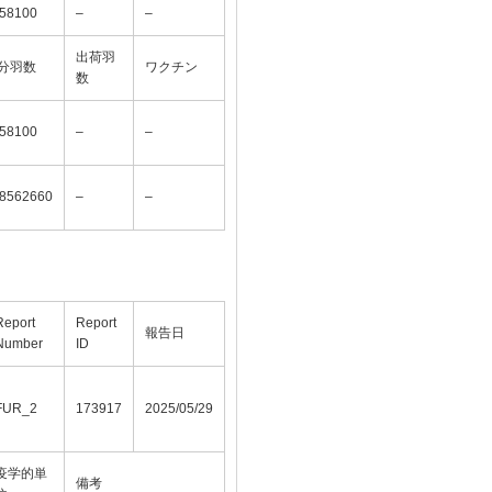
58100
–
–
出荷羽
分羽数
ワクチン
数
58100
–
–
8562660
–
–
Report
Report
報告日
Number
ID
FUR_2
173917
2025/05/29
疫学的単
備考