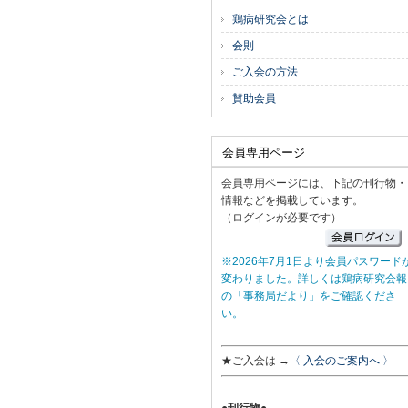
鶏病研究会とは
会則
ご入会の方法
賛助会員
会員専用ページ
会員専用ページには、下記の刊行物・
情報などを掲載しています。
（ログインが必要です）
※2026年7月1日より会員パスワード
変わりました。詳しくは鶏病研究会報
の「事務局だより」をご確認くださ
い。
★ご入会は →
〈 入会のご案内へ 〉