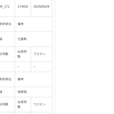
UR_171
174452
2025/05/29
学的単位
備考
場
七面鳥
出荷羽
分羽数
ワクチン
数
–
–
学的単位
備考
場
採卵鶏
出荷羽
分羽数
ワクチン
数