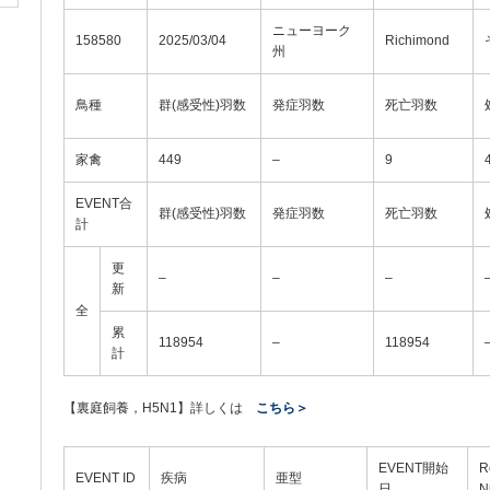
ニューヨーク
158580
2025/03/04
Richimond
州
鳥種
群(感受性)羽数
発症羽数
死亡羽数
家禽
449
–
9
EVENT合
群(感受性)羽数
発症羽数
死亡羽数
計
更
–
–
–
新
全
累
118954
–
118954
計
【裏庭飼養，H5N1】詳しくは
こちら＞
EVENT開始
R
EVENT ID
疾病
亜型
日
N