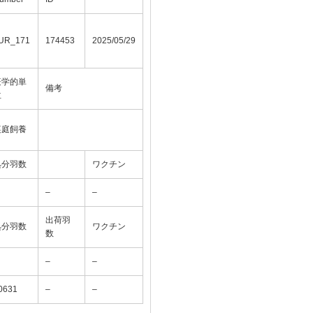
UR_171
174453
2025/05/29
疫学的単
備考
位
裏庭飼養
処分羽数
ワクチン
–
–
出荷羽
処分羽数
ワクチン
数
–
–
0631
–
–