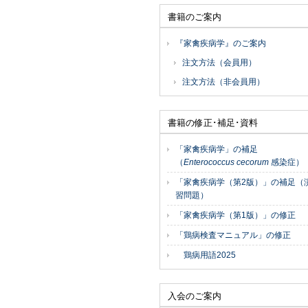
書籍のご案内
『家禽疾病学』のご案内
注文方法（会員用）
注文方法（非会員用）
書籍の修正･補足･資料
「家禽疾病学」の補足
（
Enterococcus cecorum
感染症）
「家禽疾病学（第2版）」の補足（
習問題）
「家禽疾病学（第1版）」の修正
「鶏病検査マニュアル」の修正
鶏病用語2025
入会のご案内