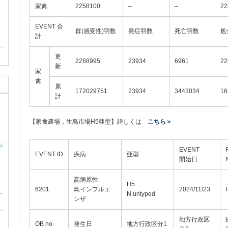
家禽
2258100
–
–
22
EVENT 合
群(感受性)羽数
発症羽数
死亡羽数
処
計
更
2288995
23934
6961
22
新
家
禽
累
172029751
23934
3443034
16
計
【家禽農場，生鳥市場H5亜型】詳しくは
こちら＞
が
EVENT
EVENT ID
疾病
亜型
開始日
高病原性
H5
6201
鳥インフルエ
2024/11/23
N untyped
ンザ
地方行政区
OB no.
発生日
地方行政区分1