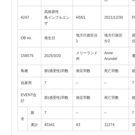
高病原性
4247
鳥インフルエン
H5N1
2021/12/30
F
ザ
地方行政区分
地方行政区
OB no.
発生日
1
分2
メリーランド
Anne
158575
2025/3/20
州
Arundel
鳥種
群(感受性)羽数
発症羽数
死亡羽数
自家用
7
–
–
7
EVENT合
群(感受性)羽数
発症羽数
死亡羽数
計
新
7
–
–
7
全
累計
45341
43
11274
3