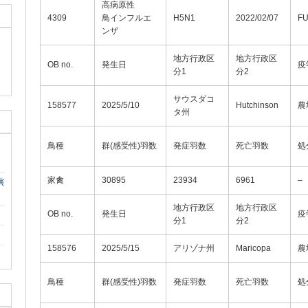
高病原性
4309
鳥インフルエ
H5N1
2022/02/07
F
ンザ
地方行政区
地方行政区
OB no.
発生日
疫
分1
分2
サウスダコ
158577
2025/5/10
Hutchinson
農
タ州
鳥種
群(感受性)羽数
発症羽数
死亡羽数
処
家禽
30895
23934
6961
–
演
地方行政区
地方行政区
OB no.
発生日
疫
分1
分2
158576
2025/5/15
アリゾナ州
Maricopa
農
鳥種
群(感受性)羽数
発症羽数
死亡羽数
処