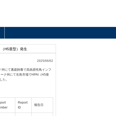
）（H5亜型）発生
2025/06/02
ド州にて裏庭飼養で高病原性鳥インフ
ク州にて生鳥市場でHPAI（H5亜
ました。
port
Report
報告日
mber
ID