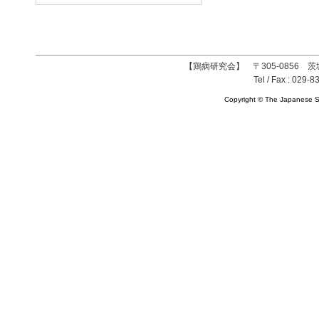
【鶏病研究会】 〒305-0856 茨
Tel / Fax : 029-8
Copyright © The Japanese So