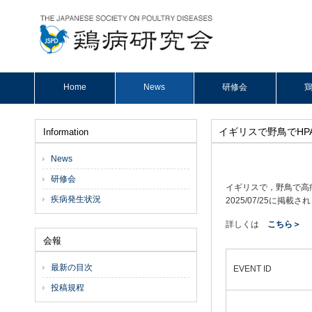
Home
News
研修会
鶏
イギリスで野鳥でHPA
Information
News
研修会
イギリスで，野鳥で高病
疾病発生状況
2025/07/25に掲載
詳しくは
こちら＞
会報
最新の目次
EVENT ID
投稿規程