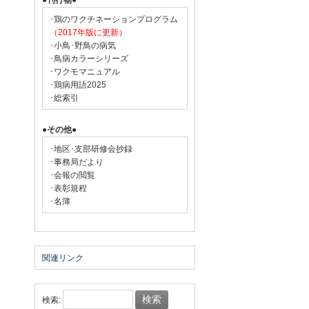
●刊行物●
･鶏のワクチネーションプログラム
（2017年版に更新）
･小鳥･野鳥の病気
･鳥病カラーシリーズ
･ワクモマニュアル
･鶏病用語2025
･総索引
●その他●
･地区･支部研修会抄録
･事務局だより
･会報の閲覧
･表彰規程
･名簿
関連リンク
検索: