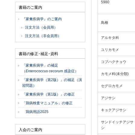
5980
書籍のご案内
『家禽疾病学』のご案内
鳥種
注文方法（会員用）
注文方法（非会員用）
アルキタ科
ユリカモメ
書籍の修正･補足･資料
コブハクチョウ
「家禽疾病学」の補足
（
Enterococcus cecorum
感染症）
カモメ科(未分類)
「家禽疾病学（第2版）」の補足（演
習問題）
セグロカモメ
「家禽疾病学（第1版）」の修正
アジサシ
「鶏病検査マニュアル」の修正
キョクアジサシ
鶏病用語2025
サンドイッチアジサ
シ
入会のご案内