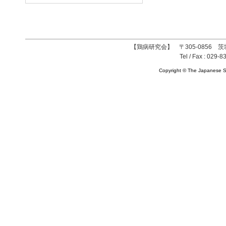
【鶏病研究会】 〒305-0856 茨
Tel / Fax : 029-8
Copyright © The Japanese So