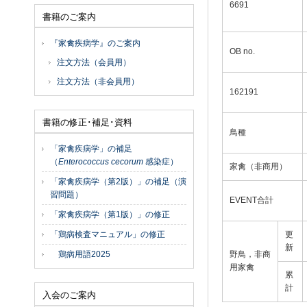
6691
書籍のご案内
『家禽疾病学』のご案内
OB no.
注文方法（会員用）
注文方法（非会員用）
162191
書籍の修正･補足･資料
鳥種
「家禽疾病学」の補足
（
Enterococcus cecorum
感染症）
家禽（非商用）
「家禽疾病学（第2版）」の補足（演
習問題）
EVENT合計
「家禽疾病学（第1版）」の修正
「鶏病検査マニュアル」の修正
更
新
鶏病用語2025
野鳥，非商
用家禽
累
計
入会のご案内