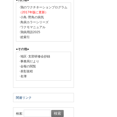
●刊行物●
･鶏のワクチネーションプログラム
（2017年版に更新）
･小鳥･野鳥の病気
･鳥病カラーシリーズ
･ワクモマニュアル
･鶏病用語2025
･総索引
●その他●
･地区･支部研修会抄録
･事務局だより
･会報の閲覧
･表彰規程
･名簿
関連リンク
検索: