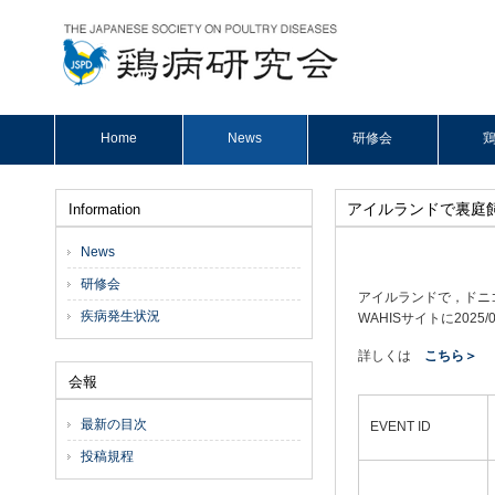
Home
News
研修会
鶏
アイルランドで裏庭飼
Information
News
研修会
アイルランドで，ドニ
疾病発生状況
WAHISサイトに2025
詳しくは
こちら＞
会報
最新の目次
EVENT ID
投稿規程