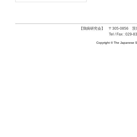
【鶏病研究会】 〒305-0856 茨
Tel / Fax : 029-8
Copyright © The Japanese So