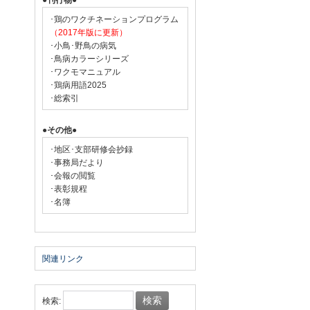
●刊行物●
･鶏のワクチネーションプログラム
（2017年版に更新）
･小鳥･野鳥の病気
･鳥病カラーシリーズ
･ワクモマニュアル
･鶏病用語2025
･総索引
●その他●
･地区･支部研修会抄録
･事務局だより
･会報の閲覧
･表彰規程
･名簿
関連リンク
検索: