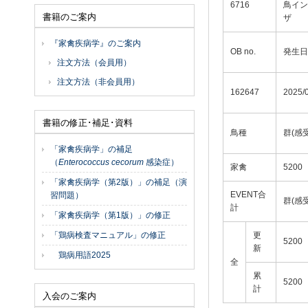
6716
鳥イン
書籍のご案内
ザ
『家禽疾病学』のご案内
OB no.
発生日
注文方法（会員用）
注文方法（非会員用）
162647
2025/
書籍の修正･補足･資料
鳥種
群(感
「家禽疾病学」の補足
（
Enterococcus cecorum
感染症）
家禽
5200
「家禽疾病学（第2版）」の補足（演
EVENT合
習問題）
群(感
計
「家禽疾病学（第1版）」の修正
「鶏病検査マニュアル」の修正
更
5200
新
鶏病用語2025
全
累
5200
計
入会のご案内