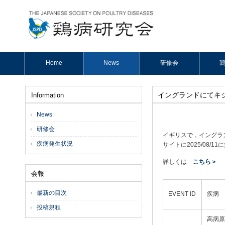
Home
News
研修会
鶏
イングランドにてキジ農
Information
News
研修会
イギリスで，イングラン
疾病発生状況
サイトに2025/08/1
詳しくは
こちら＞
会報
最新の目次
EVENT ID
疾病
投稿規程
高病原