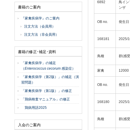
6892
鳥イン
書籍のご案内
ンザ
『家禽疾病学』のご案内
OB no.
発生日
注文方法（会員用）
注文方法（非会員用）
168181
2025/1
書籍の修正･補足･資料
鳥種
群(感
「家禽疾病学」の補足
（
Enterococcus cecorum
感染症）
家禽
12000
「家禽疾病学（第2版）」の補足（演
習問題）
OB no.
発生日
「家禽疾病学（第1版）」の修正
「鶏病検査マニュアル」の修正
168180
2025/1
鶏病用語2025
鳥種
群(感
入会のご案内