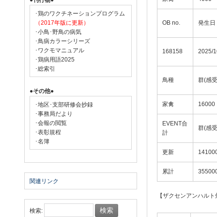
●刊行物●
･鶏のワクチネーションプログラム
（2017年版に更新）
OB no.
発生日
･小鳥･野鳥の病気
･鳥病カラーシリーズ
･ワクモマニュアル
168158
2025/1
･鶏病用語2025
･総索引
鳥種
群(感
●その他●
家禽
16000
･地区･支部研修会抄録
･事務局だより
･会報の閲覧
EVENT合
群(感
･表彰規程
計
･名簿
更新
14100
累計
35500
関連リンク
【ザクセンアンハルト
検索: