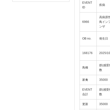
EVENT
疾病
ID
高病原
6966
鳥イン
ンザ
OB no.
発生日
168176
2025/10
群(感受
鳥種
数
家禽
35000
EVENT
群(感受
合計
数
更新
35000