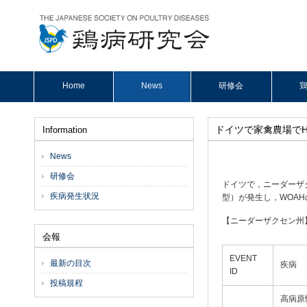
Home
News
研修会
鶏
ドイツで家禽農場でHP
Information
News
研修会
ドイツで，ニーダーザ
疾病発生状況
型）が発生し，WOAHの
【ニーダーザクセン州
会報
EVENT
最新の目次
疾病
ID
投稿規程
高病原