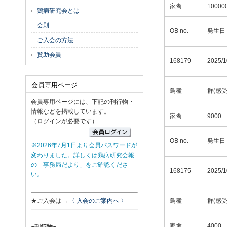
家禽
10000
鶏病研究会とは
会則
OB no.
発生日
ご入会の方法
賛助会員
168179
2025/1
会員専用ページ
鳥種
群(感
会員専用ページには、下記の刊行物・
情報などを掲載しています。
家禽
9000
（ログインが必要です）
OB no.
発生日
※2026年7月1日より会員パスワードが
変わりました。詳しくは鶏病研究会報
の「事務局だより」をご確認くださ
168175
2025/1
い。
★ご入会は →
〈 入会のご案内へ 〉
鳥種
群(感
家禽
4000