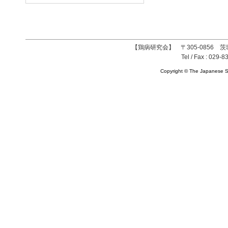
【鶏病研究会】 〒305-0856 茨
Tel / Fax : 029-8
Copyright © The Japanese So