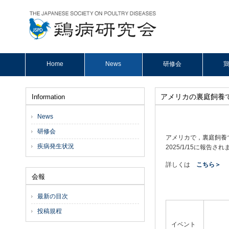
Home
News
研修会
鶏
アメリカの裏庭飼養でH
Information
News
研修会
アメリカで，裏庭飼養で高
疾病発生状況
2025/1/15に報告さ
詳しくは
こちら＞
会報
最新の目次
投稿規程
イベント