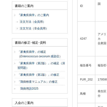
国
書籍のご案内
ID
『家禽疾病学』のご案内
注文方法（会員用）
注文方法（非会員用）
アメリ
4247
カ
書籍の修正･補足･資料
合衆国
「家禽疾病学」の補足
（
Enterococcus cecorum
感染症）
「家禽疾病学（第2版）」の補足（演
報告番号
報告ID
習問題）
「家禽疾病学（第1版）」の修正
FUR_202
17959
「鶏病検査マニュアル」の修正
鶏病用語2025
発生区
鳥種
分
入会のご案内