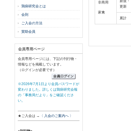
新規・
非商用
鶏病研究会とは
更新
家禽
会則
累計
ご入会の方法
賛助会員
会員専用ページ
会員専用ページには、下記の刊行物・
情報などを掲載しています。
（ログインが必要です）
※2026年7月1日より会員パスワードが
変わりました。詳しくは鶏病研究会報
の「事務局だより」をご確認くださ
い。
★ご入会は →
〈 入会のご案内へ 〉