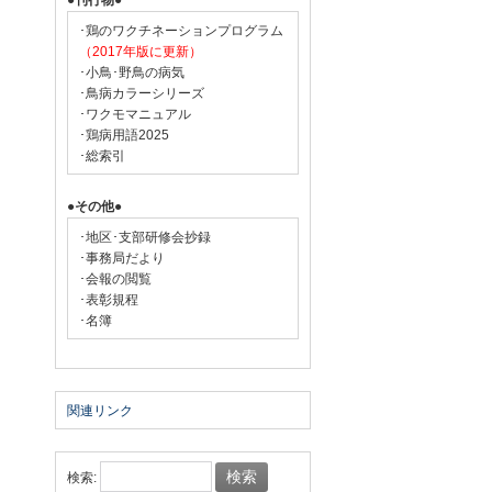
●刊行物●
･鶏のワクチネーションプログラム
（2017年版に更新）
･小鳥･野鳥の病気
･鳥病カラーシリーズ
･ワクモマニュアル
･鶏病用語2025
･総索引
●その他●
･地区･支部研修会抄録
･事務局だより
･会報の閲覧
･表彰規程
･名簿
関連リンク
検索: