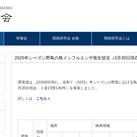
研修会
鶏病研究会 会報
鶏病研究会とは
2025年シーズン野鳥の鳥インフルエンザ発生状況（3月30日現在
環境省は，2026/03/30に，令和７（2025）年シーズンの野鳥におけ
月30日現在，１道15県130件）を発表しました．
詳しくは
こちら＞
場所
検体情報
回収
野鳥