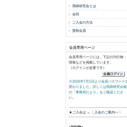
鶏病研究会とは
会則
ご入会の方法
賛助会員
会員専用ページ
会員専用ページには、下記の刊行物・
情報などを掲載しています。
（ログインが必要です）
※2026年7月1日より会員パスワード
変わりました。詳しくは鶏病研究会報
の「事務局だより」をご確認くださ
い。
★ご入会は →
〈 入会のご案内へ 〉