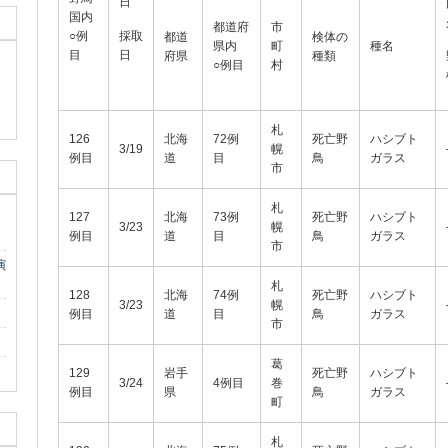
日
国内
都道府
市
○例
採取
都道
検体の
県内
町
種名
目
日
府県
種類
○例目
村
札
126
北海
72例
死亡野
ハシブト
3/19
幌
例目
道
目
鳥
ガラス
市
札
127
北海
73例
死亡野
ハシブト
3/23
幌
例目
道
目
鳥
ガラス
市
演
札
128
北海
74例
死亡野
ハシブト
3/23
幌
例目
道
目
鳥
ガラス
市
葛
129
岩手
死亡野
ハシブト
3/24
4例目
巻
例目
県
鳥
ガラス
町
札