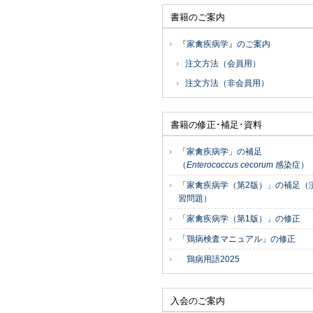
書籍のご案内
『家禽疾病学』のご案内
注文方法（会員用）
注文方法（非会員用）
書籍の修正･補足･資料
「家禽疾病学」の補足
（
Enterococcus cecorum
感染症）
「家禽疾病学（第2版）」の補足（
習問題）
「家禽疾病学（第1版）」の修正
「鶏病検査マニュアル」の修正
鶏病用語2025
入会のご案内