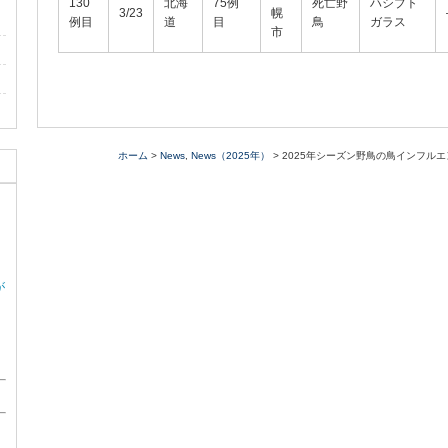
130
北海
75例
死亡野
ハシブト
3/23
幌
例目
道
目
鳥
ガラス
市
ホーム
>
News
,
News（2025年）
> 2025年シーズン野鳥の鳥インフルエ
が