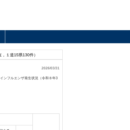
，１道15県130件）
2026/03/31
る鳥インフルエンザ発生状況（令和８年3