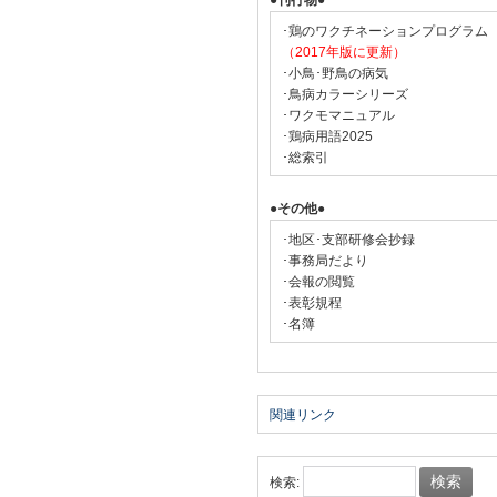
●刊行物●
･鶏のワクチネーションプログラム
（2017年版に更新）
･小鳥･野鳥の病気
･鳥病カラーシリーズ
･ワクモマニュアル
･鶏病用語2025
･総索引
●その他●
･地区･支部研修会抄録
･事務局だより
･会報の閲覧
･表彰規程
･名簿
関連リンク
検索: