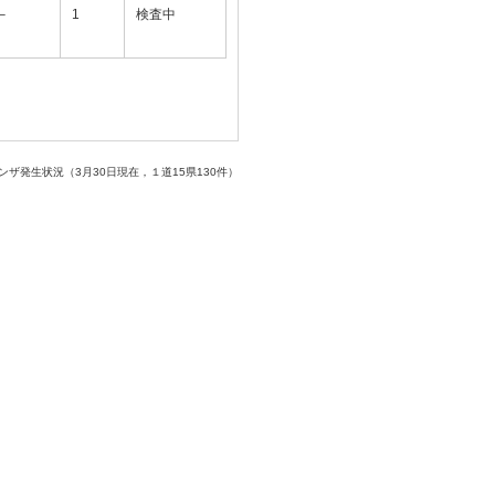
–
1
検査中
ンザ発生状況（3月30日現在，１道15県130件）