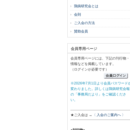
鶏病研究会とは
会則
ご入会の方法
賛助会員
会員専用ページ
会員専用ページには、下記の刊行物・
情報などを掲載しています。
（ログインが必要です）
※2026年7月1日より会員パスワード
変わりました。詳しくは鶏病研究会報
の「事務局だより」をご確認くださ
い。
★ご入会は →
〈 入会のご案内へ 〉