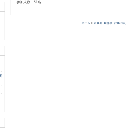
参加人数：51名
ホーム
>
研修会
,
研修会（2026年）
演