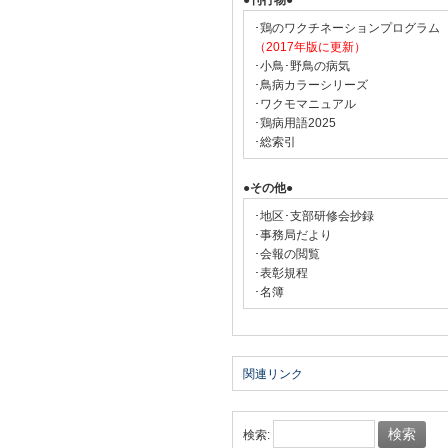
●刊行物●
･鶏のワクチネーションプログラム
（2017年版に更新）
･小鳥･野鳥の病気
･鳥病カラーシリーズ
･ワクモマニュアル
･鶏病用語2025
･総索引
●その他●
･地区･支部研修会抄録
･事務局だより
･会報の閲覧
･表彰規程
･名簿
関連リンク
検索: