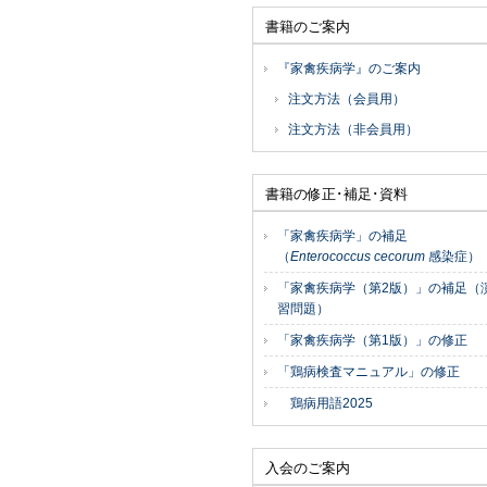
書籍のご案内
『家禽疾病学』のご案内
注文方法（会員用）
注文方法（非会員用）
書籍の修正･補足･資料
「家禽疾病学」の補足
（
Enterococcus cecorum
感染症）
「家禽疾病学（第2版）」の補足（
習問題）
「家禽疾病学（第1版）」の修正
「鶏病検査マニュアル」の修正
鶏病用語2025
入会のご案内