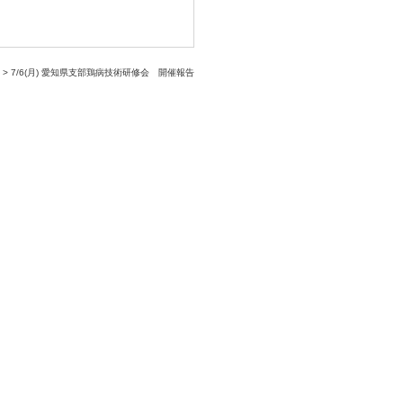
> 7/6(月) 愛知県支部鶏病技術研修会 開催報告