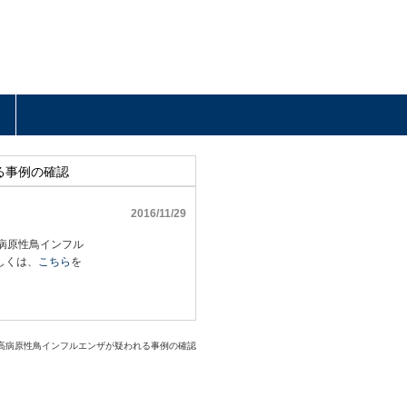
る事例の確認
2016/11/29
高病原性鳥インフル
しくは、
こちら
を
る高病原性鳥インフルエンザが疑われる事例の確認