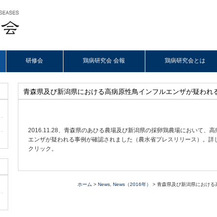
研修会
鶏病研究会 会報
鶏病研究会とは
青森県及び新潟県における高病原性鳥インフルエンザが疑われ
2016.11.28、青森県のあひる農場及び新潟県の採卵鶏農場において、
エンザが疑われる事例が確認されました（農水省プレスリリース）。詳
クリック。
ホーム
>
News
,
News（2016年）
> 青森県及び新潟県におけ