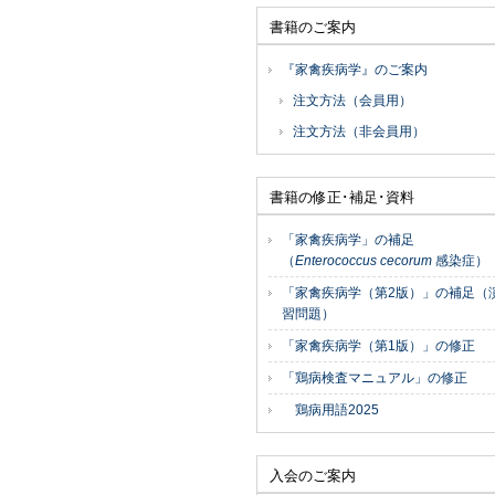
書籍のご案内
『家禽疾病学』のご案内
注文方法（会員用）
注文方法（非会員用）
書籍の修正･補足･資料
「家禽疾病学」の補足
（
Enterococcus cecorum
感染症）
「家禽疾病学（第2版）」の補足（
習問題）
「家禽疾病学（第1版）」の修正
「鶏病検査マニュアル」の修正
鶏病用語2025
入会のご案内