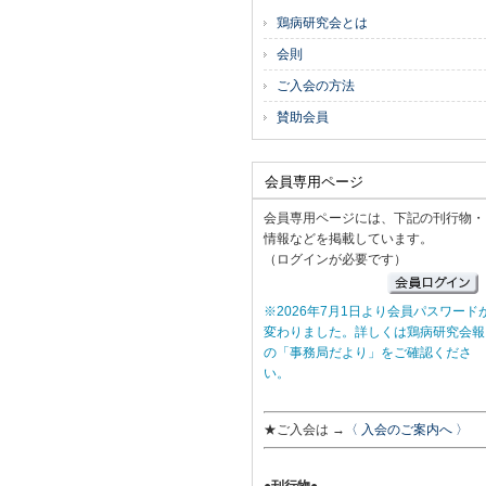
鶏病研究会とは
会則
ご入会の方法
賛助会員
会員専用ページ
会員専用ページには、下記の刊行物・
情報などを掲載しています。
（ログインが必要です）
※2026年7月1日より会員パスワード
変わりました。詳しくは鶏病研究会報
の「事務局だより」をご確認くださ
い。
★ご入会は →
〈 入会のご案内へ 〉