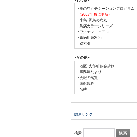
●刊行物●
･鶏のワクチネーションプログラム
（2017年版に更新）
･小鳥･野鳥の病気
･鳥病カラーシリーズ
･ワクモマニュアル
･鶏病用語2025
･総索引
●その他●
･地区･支部研修会抄録
･事務局だより
･会報の閲覧
･表彰規程
･名簿
関連リンク
検索: