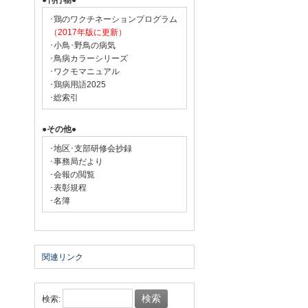
●刊行物●
･鶏のワクチネーションプログラム
（2017年版に更新）
･小鳥･野鳥の病気
･鳥病カラーシリーズ
･ワクモマニュアル
･鶏病用語2025
･総索引
●その他●
･地区･支部研修会抄録
･事務局だより
･会報の閲覧
･表彰規程
･名簿
関連リンク
検索: