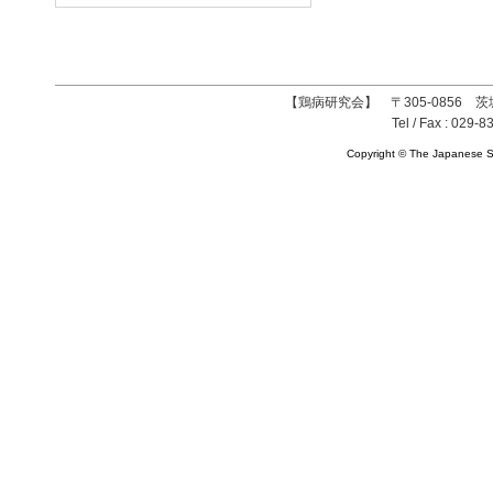
【鶏病研究会】 〒305-0856 茨
Tel / Fax : 029-8
Copyright © The Japanese So