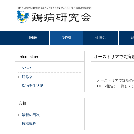
Home
News
研修会
鶏
オーストリアで高病原
Information
News
研修会
オーストリアで野鳥の高病
疾病発生状況
OIEへ報告）。詳しく
会報
最新の目次
投稿規程