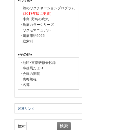
●刊行物●
･鶏のワクチネーションプログラム
（2017年版に更新）
･小鳥･野鳥の病気
･鳥病カラーシリーズ
･ワクモマニュアル
･鶏病用語2025
･総索引
●その他●
･地区･支部研修会抄録
･事務局だより
･会報の閲覧
･表彰規程
･名簿
関連リンク
検索: