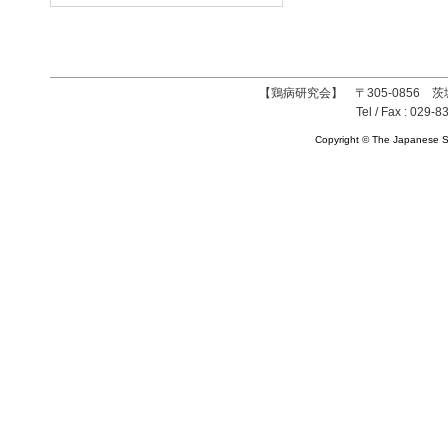
【鶏病研究会】 〒305-0856 茨
Tel / Fax : 029-8
Copyright © The Japanese So