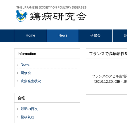
Home
News
研修会
鶏
フランスで高病原性鳥
Information
News
研修会
フランスのアヒル農場
疾病発生状況
（2016.12.30. O
会報
最新の目次
投稿規程