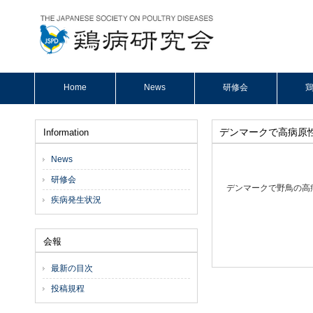
Home
News
研修会
鶏
デンマークで高病原
Information
News
研修会
デンマークで野鳥の高病原
疾病発生状況
会報
最新の目次
投稿規程