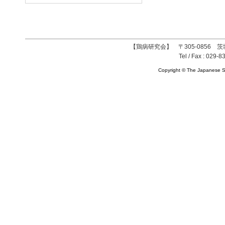
【鶏病研究会】 〒305-0856 茨
Tel / Fax : 029-8
Copyright © The Japanese So