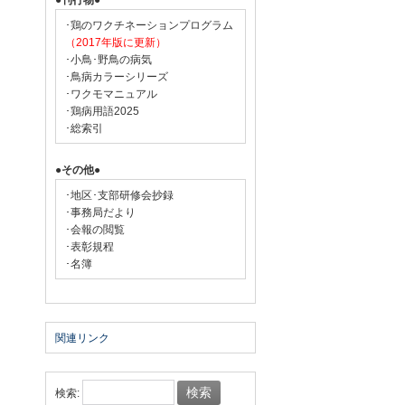
●刊行物●
･鶏のワクチネーションプログラム
（2017年版に更新）
･小鳥･野鳥の病気
･鳥病カラーシリーズ
･ワクモマニュアル
･鶏病用語2025
･総索引
●その他●
･地区･支部研修会抄録
･事務局だより
･会報の閲覧
･表彰規程
･名簿
関連リンク
検索: