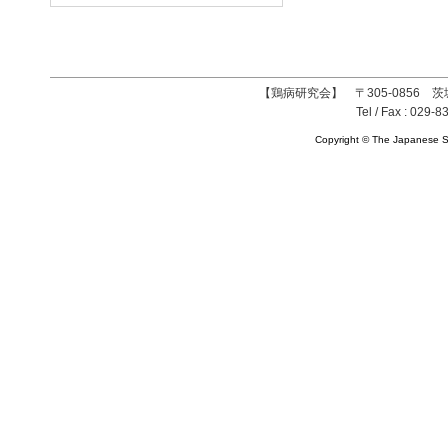
【鶏病研究会】 〒305-0856 茨
Tel / Fax : 029-8
Copyright © The Japanese So