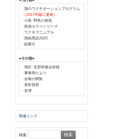
●刊行物●
･鶏のワクチネーションプログラム
（2017年版に更新）
･小鳥･野鳥の病気
･鳥病カラーシリーズ
･ワクモマニュアル
･鶏病用語2025
･総索引
●その他●
･地区･支部研修会抄録
･事務局だより
･会報の閲覧
･表彰規程
･名簿
関連リンク
検索: