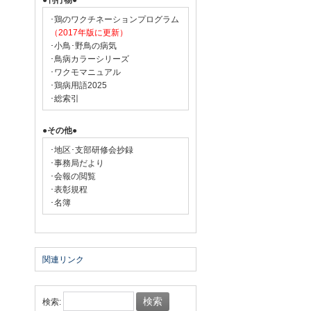
●刊行物●
･鶏のワクチネーションプログラム
（2017年版に更新）
･小鳥･野鳥の病気
･鳥病カラーシリーズ
･ワクモマニュアル
･鶏病用語2025
･総索引
●その他●
･地区･支部研修会抄録
･事務局だより
･会報の閲覧
･表彰規程
･名簿
関連リンク
検索: