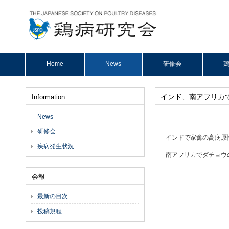
Home
News
研修会
鶏
インド、南アフリカ
Information
News
研修会
インドで家禽の高病原性鳥
疾病発生状況
南アフリカでダチョウの高
会報
最新の目次
投稿規程