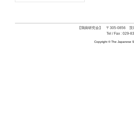
【鶏病研究会】 〒305-0856 茨
Tel / Fax : 029-8
Copyright © The Japanese So