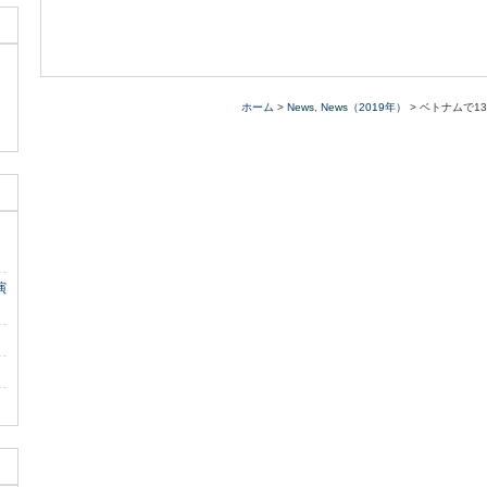
ホーム
>
News
,
News（2019年）
> ベトナムで1
演