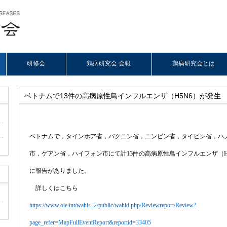
研修会
鶏病研究会 会報
鶏病研究会とは
ベトナムで13件の高病原性鳥インフルエンザ（H5N6）が発生
ベトナムで，タインホア省，バクニン省，ニンビン省，タイビン省，ハ
市，ゲアン省，ハイフォン市にて計
13
件の高病原性鳥インフルエンザ（
に報告がありました。
詳しくはこちら
https://www.oie.int/wahis_2/public/wahid.php/Reviewreport/Review?
page_refer=MapFullEventReport&reportid=33405