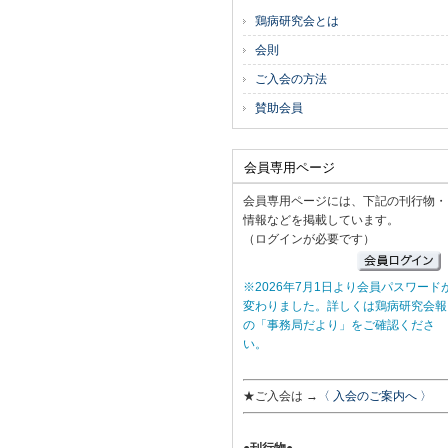
鶏病研究会とは
会則
ご入会の方法
賛助会員
会員専用ページ
会員専用ページには、下記の刊行物・
情報などを掲載しています。
（ログインが必要です）
※2026年7月1日より会員パスワード
変わりました。詳しくは鶏病研究会報
の「事務局だより」をご確認くださ
い。
★ご入会は →
〈 入会のご案内へ 〉