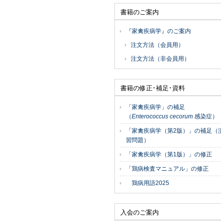
書籍のご案内
『家禽疾病学』のご案内
注文方法（会員用）
注文方法（非会員用）
書籍の修正･補足･資料
「家禽疾病学」の補足
（
Enterococcus cecorum
感染症）
「家禽疾病学（第2版）」の補足（
習問題）
「家禽疾病学（第1版）」の修正
「鶏病検査マニュアル」の修正
鶏病用語2025
入会のご案内