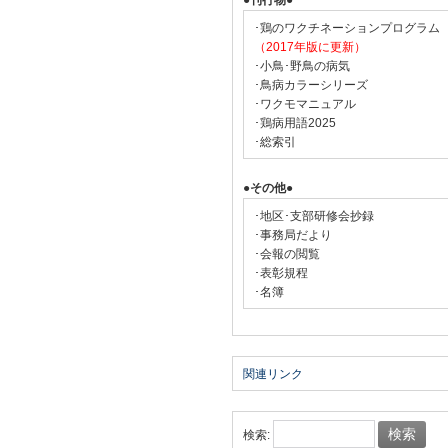
●刊行物●
･鶏のワクチネーションプログラム
（2017年版に更新）
･小鳥･野鳥の病気
･鳥病カラーシリーズ
･ワクモマニュアル
･鶏病用語2025
･総索引
●その他●
･地区･支部研修会抄録
･事務局だより
･会報の閲覧
･表彰規程
･名簿
関連リンク
検索: