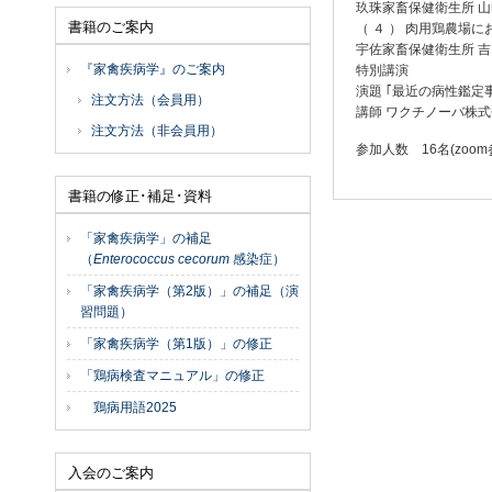
玖珠家畜保健衛生所 山
書籍のご案内
（ ４ ） 肉用鶏農場
宇佐家畜保健衛生所 吉
『家禽疾病学』のご案内
特別講演
演題 ｢最近の病性鑑定
注文方法（会員用）
講師 ワクチノーバ株式
注文方法（非会員用）
参加人数 16名(zoom
書籍の修正･補足･資料
「家禽疾病学」の補足
（
Enterococcus cecorum
感染症）
「家禽疾病学（第2版）」の補足（演
習問題）
「家禽疾病学（第1版）」の修正
「鶏病検査マニュアル」の修正
鶏病用語2025
入会のご案内