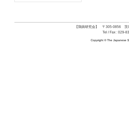
【鶏病研究会】 〒305-0856 茨
Tel / Fax : 029-8
Copyright © The Japanese So