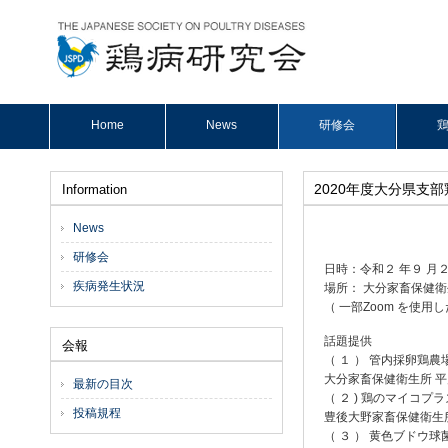
Home
News
研修会
鶏
2020年度大分県支
Information
News
研修会
日時：令和２ 年９ 月２ 
疾病発生状況
場所： 大分家畜保健衛
（ 一部Zoom を使
話題提供
会報
（ １ ） 管内採卵鶏
大分家畜保健衛生所 平
最新の目次
（ ２ ) 鶏のマイコプ
投稿規程
豊後大野家畜保健衛生所
（ ３ ） 黄色ブドウ