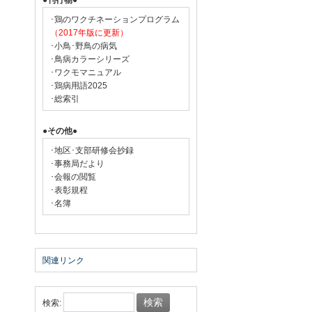
●刊行物●
･鶏のワクチネーションプログラム
（2017年版に更新）
･小鳥･野鳥の病気
･鳥病カラーシリーズ
･ワクモマニュアル
･鶏病用語2025
･総索引
●その他●
･地区･支部研修会抄録
･事務局だより
･会報の閲覧
･表彰規程
･名簿
関連リンク
検索: