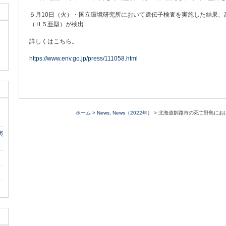
５月10日（火）・国立環境研究所において遺伝子検査を実施した結果、
（Ｈ５亜型）が検出
詳しくはこちら。
https://www.env.go.jp/press/111058.html
ホーム
>
News
,
News（2022年）
> 北海道釧路市の死亡野鳥に
演