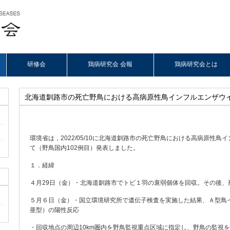
研修会
鶏病研究会 会報
鶏病研究会とは
北海道釧路市の死亡野鳥における高病原性鳥インフルエンザウ
環境省は，2022/05/10に北海道釧路市の死亡野鳥における高病原性
て（野鳥国内102例目）発表しました。
１．経緯
４月29日（金）・北海道釧路市でトビ１羽の衰弱個体を回収。その後、
５月６日（金）・国立環境研究所で遺伝子検査を実施した結果、Ａ型鳥
亜型）の陽性反応
・回収地点の周辺10km圏内を野鳥監視重点区域に指定し、野鳥の監視