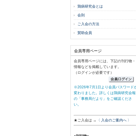
鶏病研究会とは
会則
ご入会の方法
賛助会員
会員専用ページ
会員専用ページには、下記の刊行物・
情報などを掲載しています。
（ログインが必要です）
※2026年7月1日より会員パスワード
変わりました。詳しくは鶏病研究会報
の「事務局だより」をご確認くださ
い。
★ご入会は →
〈 入会のご案内へ 〉