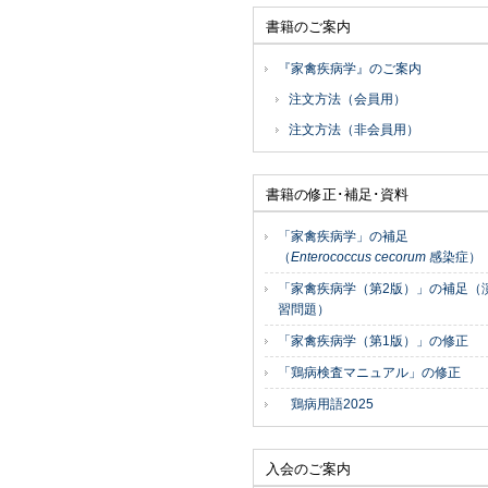
書籍のご案内
『家禽疾病学』のご案内
注文方法（会員用）
注文方法（非会員用）
書籍の修正･補足･資料
「家禽疾病学」の補足
（
Enterococcus cecorum
感染症）
「家禽疾病学（第2版）」の補足（
習問題）
「家禽疾病学（第1版）」の修正
「鶏病検査マニュアル」の修正
鶏病用語2025
入会のご案内