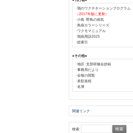
●刊行物●
･鶏のワクチネーションプログラム
（2017年版に更新）
･小鳥･野鳥の病気
･鳥病カラーシリーズ
･ワクモマニュアル
･鶏病用語2025
･総索引
●その他●
･地区･支部研修会抄録
･事務局だより
･会報の閲覧
･表彰規程
･名簿
関連リンク
検索: