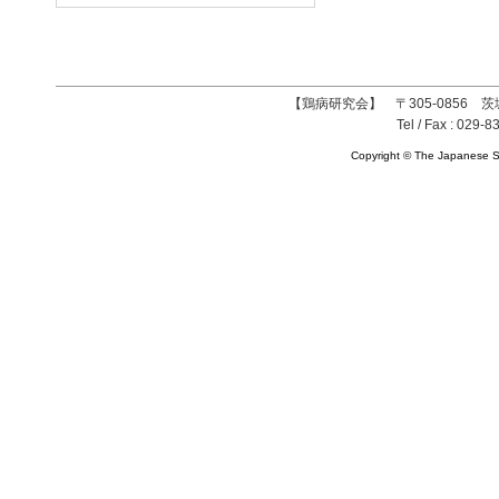
【鶏病研究会】 〒305-0856 茨
Tel / Fax : 029-8
Copyright © The Japanese So