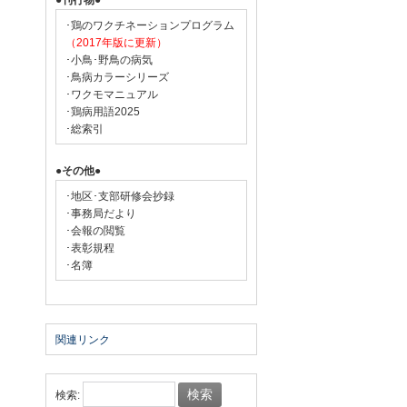
●刊行物●
･鶏のワクチネーションプログラム
（2017年版に更新）
･小鳥･野鳥の病気
･鳥病カラーシリーズ
･ワクモマニュアル
･鶏病用語2025
･総索引
●その他●
･地区･支部研修会抄録
･事務局だより
･会報の閲覧
･表彰規程
･名簿
関連リンク
検索: