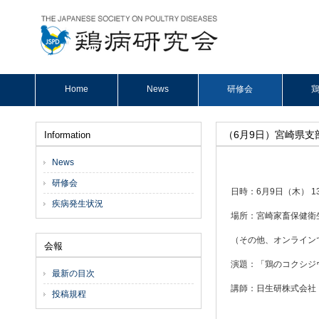
Home
News
研修会
鶏
（6月9日）宮崎県
Information
News
研修会
日時：6月9日（木） 13:
疾病発生状況
場所：宮崎家畜保健衛
（その他、オンライン
会報
演題：「鶏のコクシジ
最新の目次
講師：日生研株式会社
投稿規程