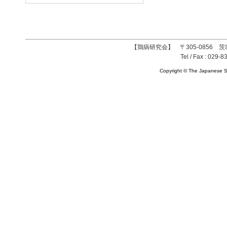
【鶏病研究会】 〒305-0856 茨
Tel / Fax : 029-8
Copyright © The Japanese So