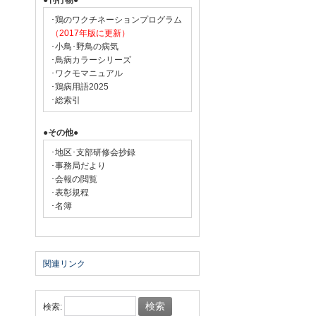
●刊行物●
･鶏のワクチネーションプログラム
（2017年版に更新）
･小鳥･野鳥の病気
･鳥病カラーシリーズ
･ワクモマニュアル
･鶏病用語2025
･総索引
●その他●
･地区･支部研修会抄録
･事務局だより
･会報の閲覧
･表彰規程
･名簿
関連リンク
検索: