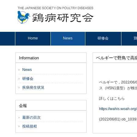
Home
News
研修会
鶏
ベルギーで野鳥で高
Information
News
研修会
ベルギーで，2022/
疾病発生状況
ス（H5N1亜型）が検出
詳しくはこちら
会報
https://wahis.woah.org
最新の目次
(2022/06/01) ob_
投稿規程