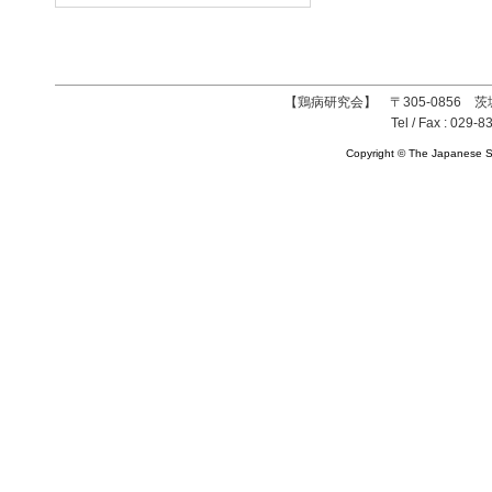
【鶏病研究会】 〒305-0856 茨
Tel / Fax : 029-8
Copyright © The Japanese So