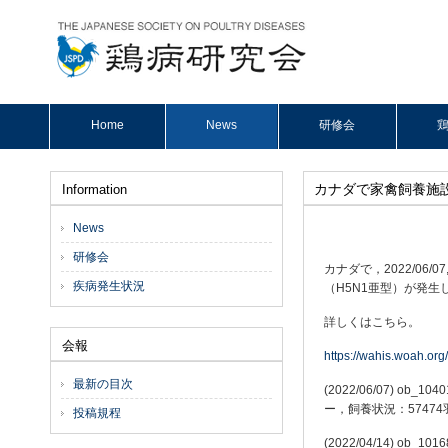
Home
News
研修会
鶏
カナダで家禽飼養施
Information
News
研修会
カナダで，2022/06
疾病発生状況
（H5N1亜型）が発生し
詳しくはこちら。
会報
https://wahis.woah.org
最新の目次
(2022/06/07) ob
ー，飼養状況：57474
投稿規程
(2022/04/14) ob_