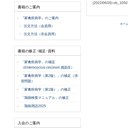
(2022/06/26) ob_
書籍のご案内
『家禽疾病学』のご案内
ホー
注文方法（会員用）
注文方法（非会員用）
書籍の修正･補足･資料
「家禽疾病学」の補足
（
Enterococcus cecorum
感染症）
「家禽疾病学（第2版）」の補足（演
習問題）
「家禽疾病学（第1版）」の修正
「鶏病検査マニュアル」の修正
鶏病用語2025
入会のご案内