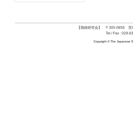
【鶏病研究会】 〒305-0856 茨
Tel / Fax : 029-8
Copyright © The Japanese So