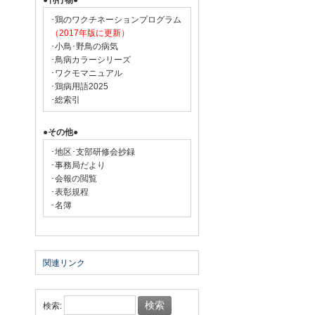
●刊行物●
･鶏のワクチネーションプログラム
（2017年版に更新）
･小鳥･野鳥の病気
･鳥病カラーシリーズ
･ワクモマニュアル
･鶏病用語2025
･総索引
●その他●
･地区･支部研修会抄録
･事務局だより
･会報の閲覧
･表彰規程
･名簿
関連リンク
検索: