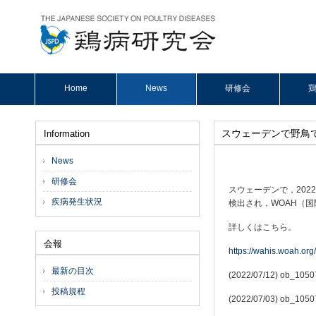
Home
News
研修会
鶏
スウェーデンで野鳥
Information
News
研修会
スウェーデンで，2022
疾病発生状況
検出され，WOAH（国際
詳しくはこちら。
会報
https://wahis.woah.org
最新の目次
(2022/07/12) ob_
投稿規程
(2022/07/03) ob_1