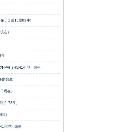
在，１道13県83件）
日現在）
発生
PAI（H5N1亜型）発生
ル病発生
0日現在）
現在 78件）
例目）
N1亜型）発生