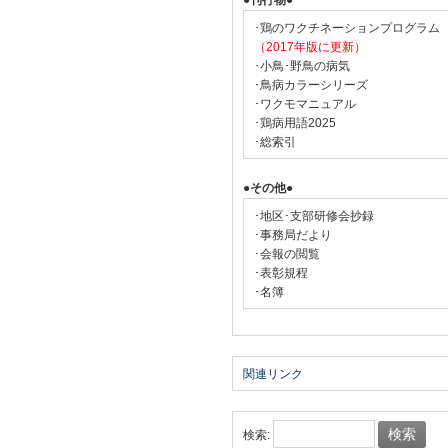
●刊行物●
･鶏のワクチネーションプログラム
（2017年版に更新）
･小鳥･野鳥の病気
･鳥病カラーシリーズ
･ワクモマニュアル
･鶏病用語2025
･総索引
●その他●
･地区･支部研修会抄録
･事務局だより
･会報の閲覧
･表彰規程
･名簿
関連リンク
検索: