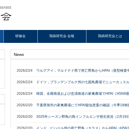
研修会
鶏病研究会 会報
鶏病研究会とは
News
2026/2/24
ウルグアイ，マルドナド県で死亡野鳥からHPAI（亜型検査
2026/2/24
ドイツ，ブランデンブルク州の七面鳥農場でニューカッス
2026/2/24
韓国，全羅南道および忠清南道の家禽農場でHPAI（H5N9
2026/2/20
千葉県旭市の家禽農場にてHPAI疑似患畜の確認（今季19例
2026/2/20
2025年シーズン野鳥の鳥インフルエンザ発生状況（2月19日
2026/2/20
インド，ビハール州の死亡野鳥（カラス）からHPAI（H5N