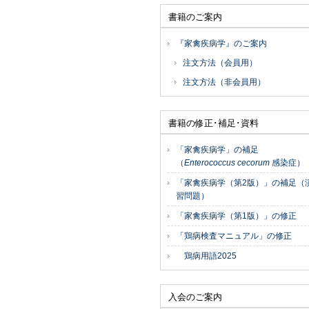
書籍のご案内
『家禽疾病学』のご案内
注文方法（会員用）
注文方法（非会員用）
書籍の修正･補足･資料
「家禽疾病学」の補足
（
Enterococcus cecorum
感染症）
「家禽疾病学（第2版）」の補足（
習問題）
「家禽疾病学（第1版）」の修正
「鶏病検査マニュアル」の修正
鶏病用語2025
入会のご案内