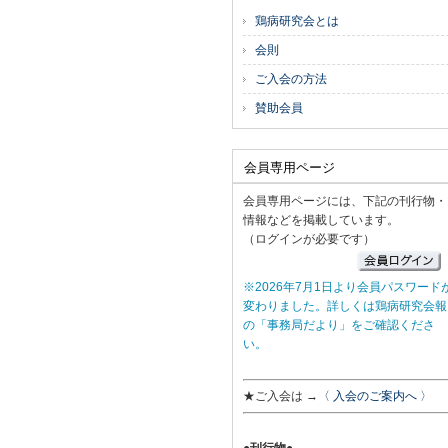
鶏病研究会とは
会則
ご入会の方法
賛助会員
会員専用ページ
会員専用ページには、下記の刊行物・
情報などを掲載しています。
（ログインが必要です）
※2026年7月1日より会員パスワード
変わりました。詳しくは鶏病研究会報
の「事務局だより」をご確認くださ
い。
★ご入会は →
〈 入会のご案内へ 〉