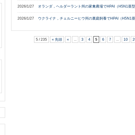
2026/1/27
オランダ，ヘルダーラント州の家禽農場でHPAI（H5N1亜
2026/1/27
ウクライナ，チェルニーヒウ州の裏庭飼養でHPAI（H5N1
5 / 235
« 先頭
«
...
3
4
5
6
7
...
10
2