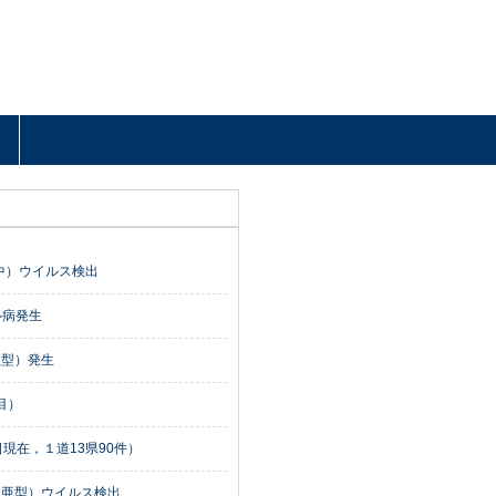
中）ウイルス検出
ル病発生
亜型）発生
目）
現在，１道13県90件）
1亜型）ウイルス検出