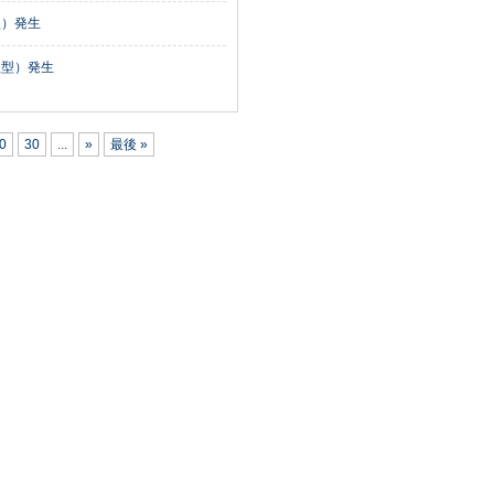
型）発生
亜型）発生
0
30
...
»
最後 »